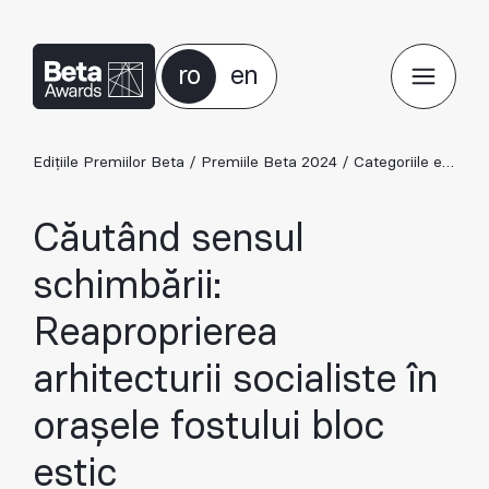
ro
en
Edițiile Premiilor Beta
/
Premiile Beta 2024
/
Categoriile ediției 2024
Căutând sensul
schimbării:
Reaproprierea
arhitecturii socialiste în
orașele fostului bloc
estic