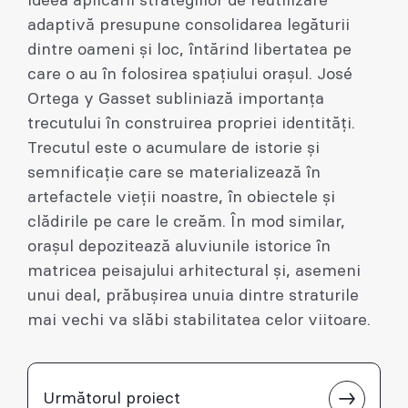
ideea aplicării strategiilor de reutilizare
adaptivă presupune consolidarea legăturii
dintre oameni și loc, întărind libertatea pe
care o au în folosirea spațiului orașul. José
Ortega y Gasset subliniază importanța
trecutului în construirea propriei identități.
Trecutul este o acumulare de istorie și
semnificație care se materializează în
artefactele vieții noastre, în obiectele și
clădirile pe care le creăm. În mod similar,
orașul depozitează aluviunile istorice în
matricea peisajului arhitectural și, asemeni
unui deal, prăbușirea unuia dintre straturile
mai vechi va slăbi stabilitatea celor viitoare.
Următorul proiect