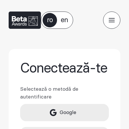
ro
en
Conectează-te
Selectează o metodă de
autentificare
Google