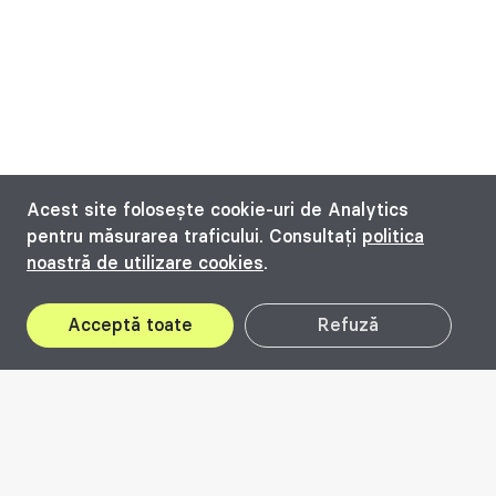
Acest site folosește cookie-uri de Analytics
pentru măsurarea traficului. Consultați
politica
noastră de utilizare cookies
.
Acceptă toate
Refuză
2026
Premiile Beta 2026 se desfășoară în perioada
2 iulie – 25 octombrie
și sunt deschise la