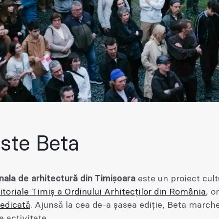
ste Beta
nala de arhitectură din Timișoara
este un proiect cult
eritoriale Timiș a Ordinului Arhitecților din România
, o
edicată
. Ajunsă la cea de-a șasea ediție, Beta march
e activitate.