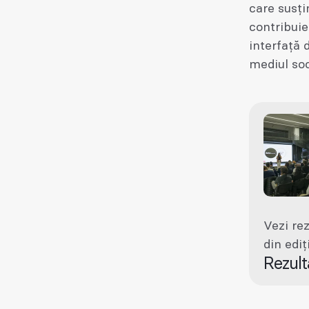
care susți
contribuie
interfață d
mediul soc
Vezi re
din ediț
Rezul