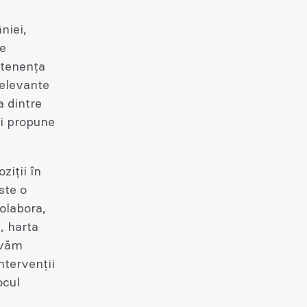
niei,
te
rtenența
relevante
a dintre
și propune
ziții în
ste o
colabora,
ă, harta
ovăm
intervenții
ocul