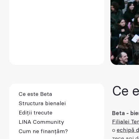
Ce e
Ce este Beta
Structura bienalei
Ediții trecute
Beta - bie
Filialei T
LINA Community
o
echipă d
Cum ne finanțăm?
zece ani d