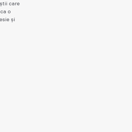
știi care
 ca o
esie și