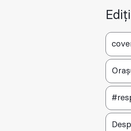
Ediț
cove
Oraș
#res
Desp