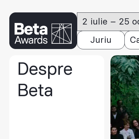
2 iulie – 25 
Juriu
C
Despre
Beta