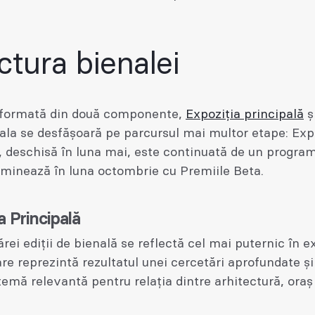
ctura bienalei
 formată din două componente,
Expoziția principală
ș
nala se desfășoară pe parcursul mai multor etape: Exp
, deschisă în luna mai, este continuată de un progra
lminează în luna octombrie cu Premiile Beta.
a Principală
rei ediții de bienală se reflectă cel mai puternic în e
are reprezintă rezultatul unei cercetări aprofundate și
emă relevantă pentru relația dintre arhitectură, oraș 