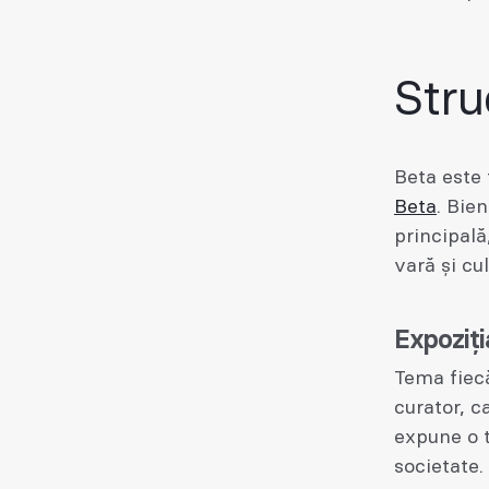
Stru
Beta este
Beta
. Bie
principală
vară și cu
Expoziți
Tema fiecă
curator, c
expune o t
societate.