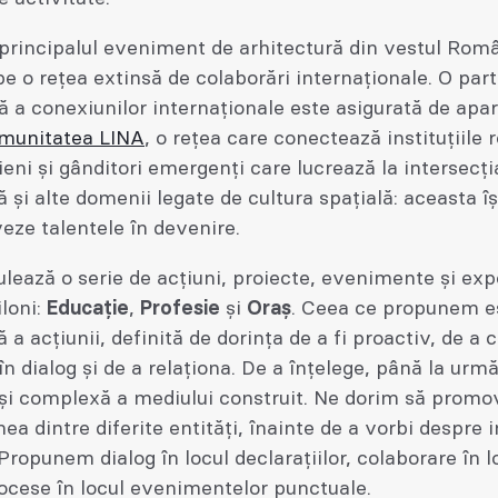
principalul eveniment de arhitectură din vestul Româ
pe o rețea extinsă de colaborări internaționale. O par
 a conexiunilor internaționale este asigurată de apa
munitatea LINA
, o rețea care conectează instituțiile 
ieni și gânditori emergenți care lucrează la intersecți
ă și alte domenii legate de cultura spațială: aceasta î
ze talentele în devenire.
ulează o serie de acțiuni, proiecte, evenimente și expo
iloni:
Educație
,
Profesie
și
Oraș
. Ceea ce propunem e
ă a acțiunii, definită de dorința de a fi proactiv, de a 
 în dialog și de a relaționa. De a înțelege, până la urm
și complexă a mediului construit. Ne dorim să prom
nea dintre diferite entități, înainte de a vorbi despre 
Propunem dialog în locul declarațiilor, colaborare în l
procese în locul evenimentelor punctuale.