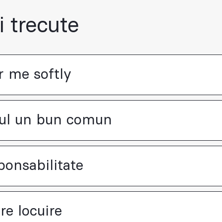
ii trecute
r me softly
ul un bun comun
ponsabilitate
re locuire