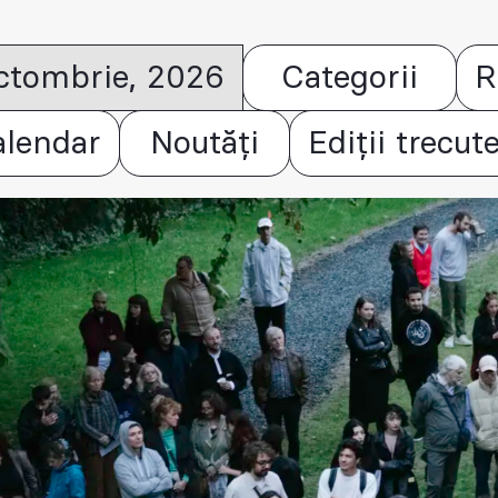
octombrie, 2026
Categorii
R
alendar
Noutăți
Ediții trecut