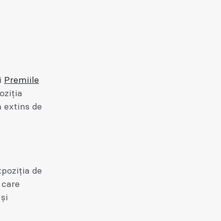
i
Premiile
oziția
m extins de
xpoziția de
 care
și