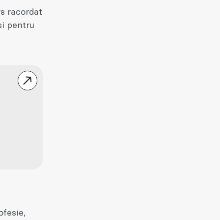
rs racordat
si pentru
ofesie,