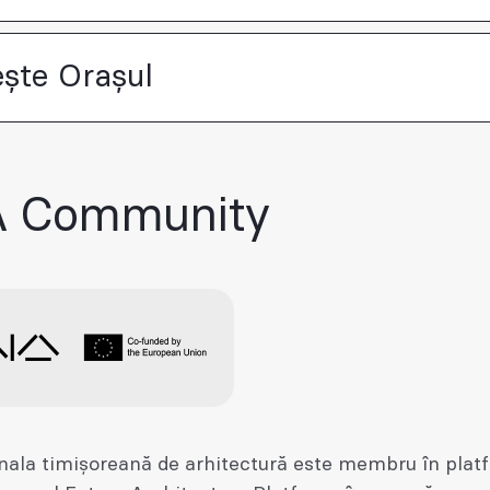
ește Orașul
A Community
enala timișoreană de arhitectură este membru în plat