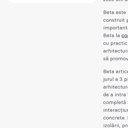
Beta este 
construit 
importantă
Beta la
co
cu practic
arhitectur
să promove
Beta artic
jurul a 3 p
arhitectur
de a intra
completă 
interacțiu
concrete. 
izolării, 