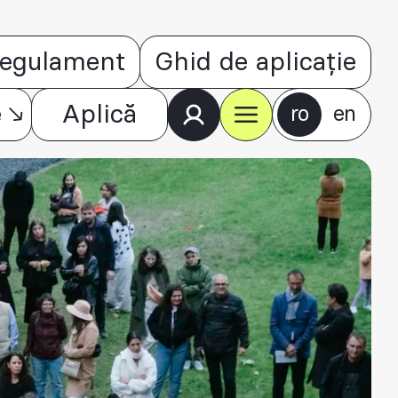
egulament
Ghid de aplicație
e
Aplică
ro
en