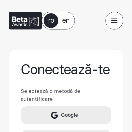
ro
en
Conectează-te
Selectează o metodă de
autentificare
Google