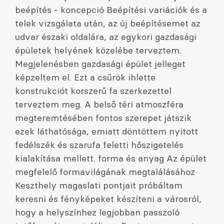
beépítés - koncepció Beépítési variációk és a
telek vizsgálata után, az új beépítésemet az
udvar északi oldalára, az egykori gazdasági
épületek helyének közelébe terveztem.
Megjelenésben gazdasági épület jelleget
képzeltem el. Ezt a csűrök ihlette
konstrukciót korszerű fa szerkezettel
terveztem meg. A belső téri atmoszféra
megteremtésében fontos szerepet játszik
ezek láthatósága, emiatt döntöttem nyitott
fedélszék és szarufa feletti hőszigetelés
kialakítása mellett. forma és anyag Az épület
megfelelő formavilágának megtalálásához
Keszthely magaslati pontjait próbáltam
keresni és fényképeket készíteni a városról,
hogy a helyszínhez legjobban passzoló