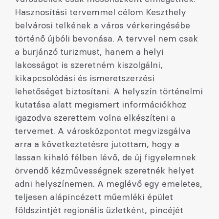
Hasznosítási tervemmel célom Keszthely
belvárosi telkének a város vérkeringésébe
történő újbóli bevonása. A tervvel nem csak
a burjánzó turizmust, hanem a helyi
lakosságot is szeretném kiszolgálni,
kikapcsolódási és ismeretszerzési
lehetőséget biztosítani. A helyszín történelmi
kutatása alatt megismert információkhoz
igazodva szerettem volna elkészíteni a
tervemet. A városközpontot megvizsgálva
arra a következtetésre jutottam, hogy a
lassan kihaló félben lévő, de új figyelemnek
örvendő kézművességnek szeretnék helyet
adni helyszínemen. A meglévő egy emeletes,
teljesen alápincézett műemléki épület
földszintjét regionális üzletként, pincéjét