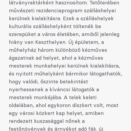
látványraktárként hasznosítom. Tetőterében
művészeti rezidenciaprogram szálláshelyei
kerülnek kialakításra. Ezek a szálláshelyek
kulturális szálláshelyként töltenék be
szerepüket a város életében, amiből jelenleg
hiány van Keszthelyen. Új épületem, a
műhelyház három különböző kézműves
ágazatnak ad helyet, ahol a kézműves
mesterek munkahelyei kerülnek kialakításra,
és nyitott műhelyként bármikor látogathatók,
hogy valódi, őszinte betekintést
nyerhessenek a kíváncsi látogatók a
mesterek munkájába. A telek keleti
oldalában, ahol egykoron díszkert volt, most
egy városi közkert kap helyet, amiben
rendezett kuszasággal nőnek a
festőnövények és árnyékot adó fák. új