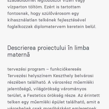
szabadidőmet legtöbbször vízen vagy
vízparton töltöm. Ezért is tartottam
fontosnak, hogy szülővárosom egy
kihasználatlan telkének fejlesztésével
foglalkozzak diplomatervem keretein belül.
Descrierea proiectului în limba
maternă
tervezési program – funkciókeresés
Tervezési helyszínem Keszthely belvárosi
részében található. A városrész műemléki
jelentőségű, világörökség várományos
terület, a Festetics örökség része. Az érintett
telken egy műemléki épület található, amit a
városbeliek csak mosóházként emlegetnek.