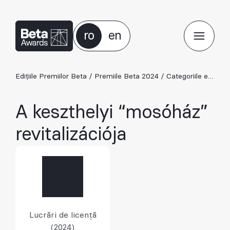
ro
en
Edițiile Premiilor Beta
/
Premiile Beta 2024
/
Categoriile ediției 2024
A keszthelyi “mosóház”
revitalizációja
Lucrări de licență
(2024)