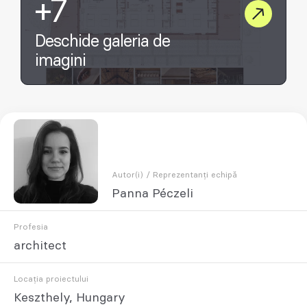
+7
Deschide galeria de
imagini
Autor(i) / Reprezentanți echipă
Panna Péczeli
Profesia
architect
Locația proiectului
Keszthely, Hungary