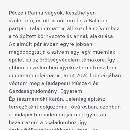
Péczeli Panna vagyok, Keszthelyen
születtem, és ott is nőttem fel a Balaton
partján. Talán emiatt is áll közel a szívemhez
a tó épített környezete és annak alakulása.
Az elmúlt pár évben egyre jobban
megdobogtatja a szívem egy-egy műemléki
épület és az örökségvédelem témaköre. Így
ebben a szellemben igyekeztem elkészíteni
diplomamunkámat is, amit 2024 februárjában
védtem meg a Budapesti Műszaki és
Gazdaságtudományi Egyetem
Építészmérnöki Karán. Jelenleg építész
tervezőként dolgozom a fővárosban, azonban
a budapesti mindennapjaimból gyakran
hazautazom a családomhoz, így