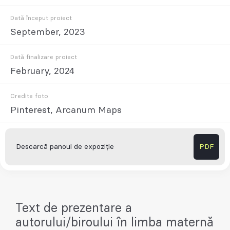
Dată început proiect
September, 2023
Dată finalizare proiect
February, 2024
Credite foto
Pinterest, Arcanum Maps
Descarcă panoul de expoziție
PDF
Text de prezentare a
autorului/biroului în limba maternă