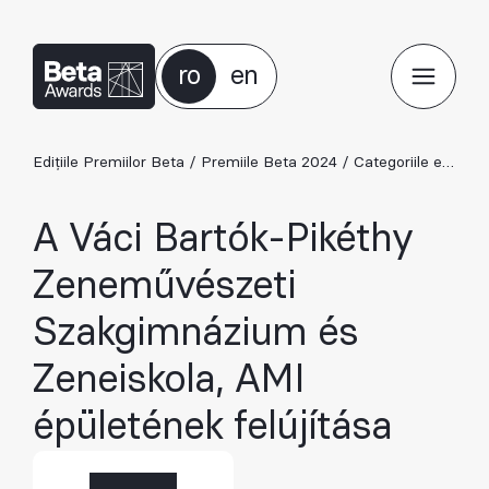
ro
en
Edițiile Premiilor Beta
/
Premiile Beta 2024
/
Categoriile ediției 2024
A Váci Bartók-Pikéthy
Zeneművészeti
Szakgimnázium és
Zeneiskola, AMI
épületének felújítása