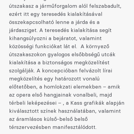
útszakasz a járműforgalom alól felszabadult,
ezért itt egy teresedés kialakításával
összekapcsolható lenne a járda és a
járdasziget. A teresedés kialakítása segít
kihangsúlyozni a bejáratot, valamint
közösségi funkciókat lát el. A környező
útszakaszokon gyalogos elsőbbségű utcák
kialakítása a biztonságos megközelítést
szolgálják. A koncepcióban felvázolt lírai
megközelítés egy határozott vonalú
előtetőben, a homlokzati elemekben – amik
az opera első hangjainak vonalbeli, majd
térbeli leképezései – , a Kass grafikák alapján
kiválasztott színek használatában, valamint
az áramlásos külső-belső belső
térszervezésben manifesztálódott.