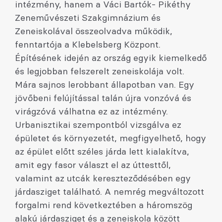
intézmény, hanem a Váci Bartók- Pikéthy
Zeneművészeti Szakgimnázium és
Zeneiskolával összeolvadva működik,
fenntartója a Klebelsberg Központ.
Építésének idején az ország egyik kiemelkedő
és legjobban felszerelt zeneiskolája volt.
Mára sajnos lerobbant állapotban van. Egy
jövőbeni felújítással talán újra vonzóvá és
virágzóvá válhatna ez az intézmény.
Urbanisztikai szempontból vizsgálva ez
épületet és környezetét, megfigyelhető, hogy
az épület előtt széles járda lett kialakítva,
amit egy fasor választ el az úttesttől,
valamint az utcák kereszteződésében egy
járdasziget található. A nemrég megváltozott
forgalmi rend következtében a háromszög
alakú járdasziget és a zeneiskola között