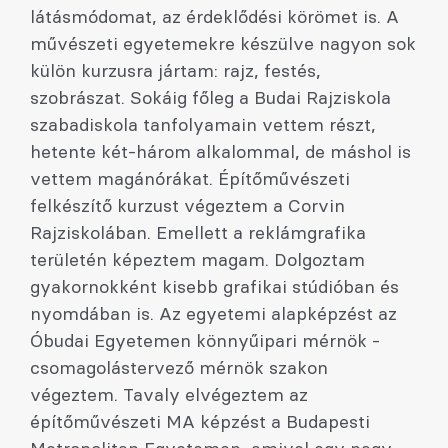
látásmódomat, az érdeklődési körömet is. A
művészeti egyetemekre készülve nagyon sok
külön kurzusra jártam: rajz, festés,
szobrászat. Sokáig főleg a Budai Rajziskola
szabadiskola tanfolyamain vettem részt,
hetente két-három alkalommal, de máshol is
vettem magánórákat. Építőművészeti
felkészítő kurzust végeztem a Corvin
Rajziskolában. Emellett a reklámgrafika
területén képeztem magam. Dolgoztam
gyakornokként kisebb grafikai stúdióban és
nyomdában is. Az egyetemi alapképzést az
Óbudai Egyetemen könnyűipari mérnök -
csomagolástervező mérnök szakon
végeztem. Tavaly elvégeztem az
építőművészeti MA képzést a Budapesti