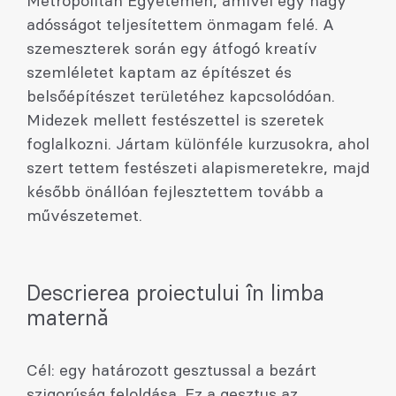
Metropolitan Egyetemen, amivel egy nagy
adósságot teljesítettem önmagam felé. A
szemeszterek során egy átfogó kreatív
szemléletet kaptam az építészet és
belsőépítészet területéhez kapcsolódóan.
Midezek mellett festészettel is szeretek
foglalkozni. Jártam különféle kurzusokra, ahol
szert tettem festészeti alapismeretekre, majd
később önállóan fejlesztettem tovább a
művészetemet.
Descrierea proiectului în limba
maternă
Cél: egy határozott gesztussal a bezárt
szigorúság feloldása. Ez a gesztus az