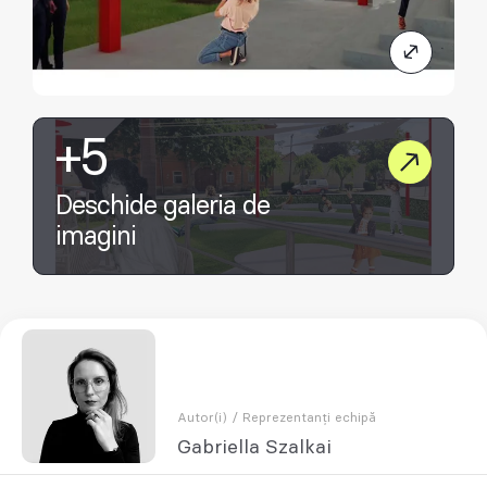
+5
Deschide galeria de
imagini
Autor(i) / Reprezentanți echipă
Gabriella Szalkai