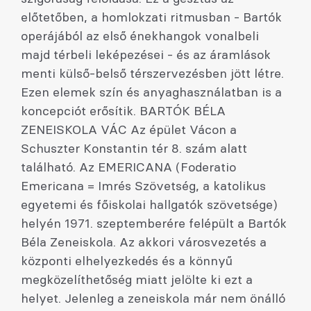
előtetőben, a homlokzati ritmusban - Bartók
operájából az első énekhangok vonalbeli
majd térbeli leképezései - és az áramlások
menti külső-belső térszervezésben jött létre.
Ezen elemek szín és anyaghasználatban is a
koncepciót erősítik. BARTÓK BÉLA
ZENEISKOLA VÁC Az épület Vácon a
Schuszter Konstantin tér 8. szám alatt
található. Az EMERICANA (Foderatio
Emericana = Imrés Szövetség, a katolikus
egyetemi és főiskolai hallgatók szövetsége)
helyén 1971. szeptemberére felépült a Bartók
Béla Zeneiskola. Az akkori városvezetés a
központi elhelyezkedés és a könnyű
megközelíthetőség miatt jelölte ki ezt a
helyet. Jelenleg a zeneiskola már nem önálló