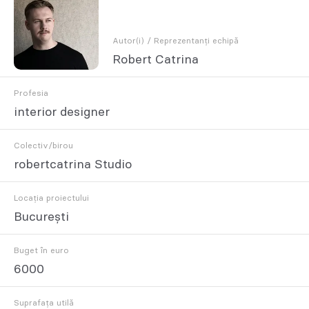
Autor(i) / Reprezentanți echipă
Robert Catrina
Profesia
interior designer
Colectiv/birou
robertcatrina Studio
Locația proiectului
București
Buget în euro
6000
Suprafața utilă