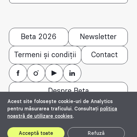
Beta 2026
Newsletter
Termeni și condiții
Contact
Despre Beta
Acest site folosește cookie-uri de Analytics
© Bienala timișoreană de arhitectură Beta
pentru măsurarea traficului. Consultați
politica
2016 - 2026. All rights reserved.
noastră de utilizare cookies
.
Top
Acceptă toate
Refuză