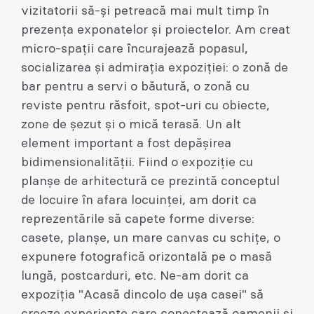
vizitatorii să-și petreacă mai mult timp în
prezența exponatelor și proiectelor. Am creat
micro-spații care încurajează popasul,
socializarea și admirația expoziției: o zonă de
bar pentru a servi o băutură, o zonă cu
reviste pentru răsfoit, spot-uri cu obiecte,
zone de șezut și o mică terasă. Un alt
element important a fost depășirea
bidimensionalității. Fiind o expoziție cu
planșe de arhitectură ce prezintă conceptul
de locuire în afara locuinței, am dorit ca
reprezentările să capete forme diverse:
casete, planșe, un mare canvas cu schițe, o
expunere fotografică orizontală pe o masă
lungă, postcarduri, etc. Ne-am dorit ca
expoziția "Acasă dincolo de ușa casei" să
creeze experiențe care conectează oamenii și