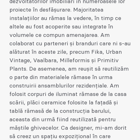
dezvoltatorilor imobiliari în numeroasele lor
proiecte în desfășurare. Majoritatea
instalațiilor au rămas la vedere, în timp ce
altele au fost acoperite sau integrate în
volumele ce compun amenajarea. Am
colaborat cu parteneri și branduri care ni s-au
alăturat în aceste zile, precum Fika, Urban
Vintage, Vaalbara, Milleformis și Primitiv
Plants. De asemenea, am reușit să reutilizăm
o parte din materialele rămase în urma
construirii ansamblurilor rezidențiale. Am
folosit corpuri de iluminat rămase de la casa
scării, plăci ceramice folosite la fațadă și
tablă rămasă de la construcția barului,
aceasta din urmă fiind reutilizată pentru
măștile ghivecelor. Ca designer, mi-am dorit
să creez un spațiu expozițional în care