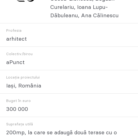
Curelariu, Ioana Lupu-
Dăbuleanu, Ana Călinescu
Profesia
arhitect
Colectiv/birou
aPunct
Locația proiectului
Iași, România
Buget în euro
300 000
Suprafața utilă
200mp, la care se adaugă două terase cu o