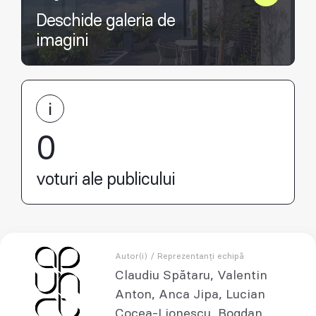
Deschide galeria de
imagini
0
voturi ale publicului
Autor(i) / Reprezentanți echipă
Claudiu Spătaru, Valentin
Anton, Anca Jipa, Lucian
Cocea-Lionescu, Bogdan