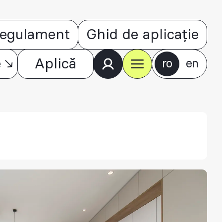
egulament
Ghid de aplicație
e
Aplică
ro
en