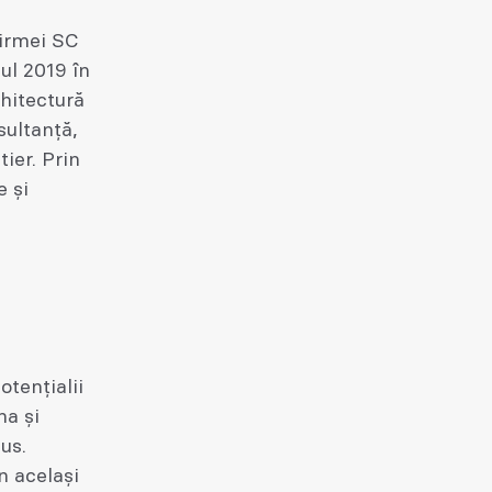
firmei SC
l 2019 în
rhitectură
sultanță,
ier. Prin
e și
otențialii
na și
us.
în același