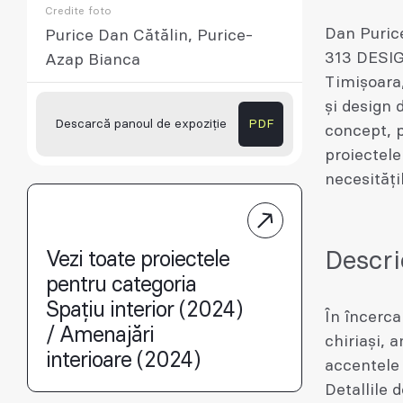
Credite foto
Dan Purice
Purice Dan Cătălin, Purice-
313 DESIG
Azap Bianca
Timișoara,
și design 
Descarcă panoul de expoziție
PDF
concept, p
proiectele
necesitățil
Descri
Vezi toate proiectele
pentru categoria
Spațiu interior (2024)
În încerca
/ Amenajări
chiriași, 
interioare (2024)
accentele 
Detallile d