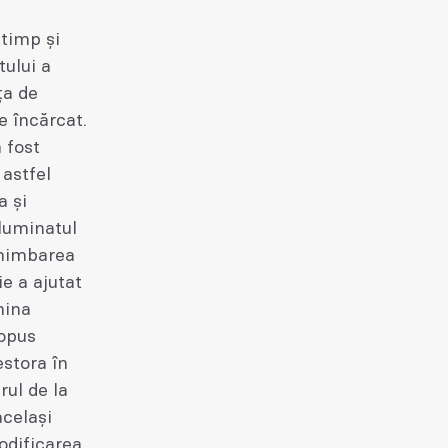
 timp și
ului a
ța de
e încărcat.
 fost
 astfel
a și
iluminatul
chimbarea
e a ajutat
mina
ropus
estora în
rul de la
același
odificarea