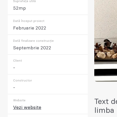
Suprafața utilă
52mp
Dată început proiect
Februarie 2022
Dată finalizare construcție
Septembrie 2022
Client
-
Constructor
-
Text d
Website
Vezi website
limba