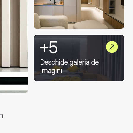
+5
Deschide galeria de
imagini
n