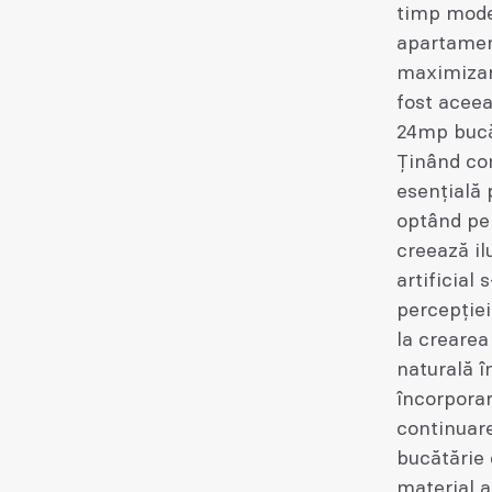
timp mode
apartament
maximizare
fost aceea
24mp bucăt
Ținând con
esențială 
optând pen
creează il
artificial
percepției
la crearea
naturală î
încorporar
continuare
bucătărie 
material a