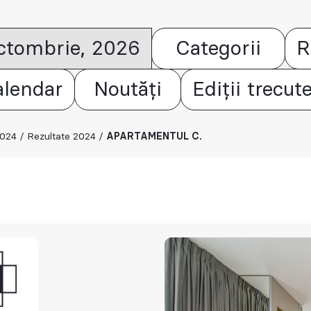
octombrie, 2026
Categorii
R
alendar
Noutăți
Ediții trecut
2024
/
Rezultate 2024
/
APARTAMENTUL C.