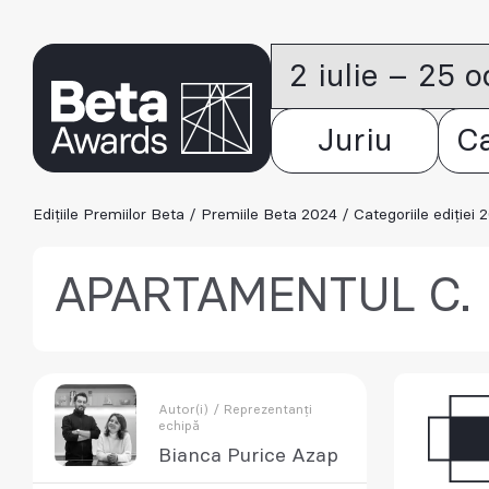
2 iulie – 25 
Juriu
C
Edițiile Premiilor Beta
/
Premiile Beta 2024
/
Categoriile ediției 
APARTAMENTUL C.
Autor(i) / Reprezentanți
echipă
Bianca Purice Azap