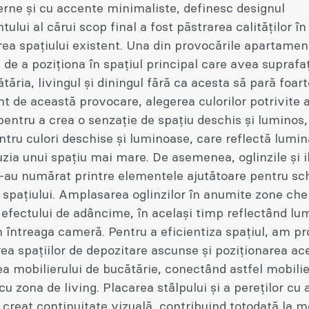
rne și cu accente minimaliste, definesc designul
ului al cărui scop final a fost păstrarea calităților în
a spațiului existent. Una din provocările apartament
 de a poziționa în spațiul principal care avea suprafa
ăria, livingul și diningul fără ca acesta să pară foart
t de această provocare, alegerea culorilor potrivite a
pentru a crea o senzație de spațiu deschis și luminos,
tru culori deschise și luminoase, care reflectă lumin
uzia unui spațiu mai mare. De asemenea, oglinzile și 
 s-au numărat printre elementele ajutătoare pentru s
 spațiului. Amplasarea oglinzilor în anumite zone chei
 efectului de adâncime, în același timp reflectând lu
n întreaga cameră. Pentru a eficientiza spațiul, am p
ea spațiilor de depozitare ascunse și poziționarea ac
a mobilierului de bucătărie, conectând astfel mobilie
cu zona de living. Placarea stâlpului și a pereților cu 
 creat continuitate vizuală, contribuind totodată la m