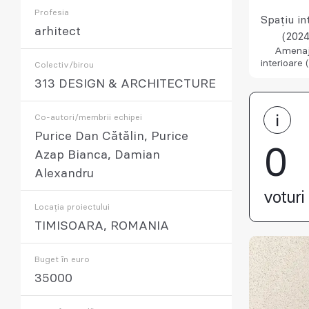
Profesia
Spațiu in
arhitect
(2024
Amenaj
interioare 
Colectiv/birou
313 DESIGN & ARCHITECTURE
Co-autori/membrii echipei
Purice Dan Cătălin, Purice
0
Azap Bianca, Damian
Alexandru
voturi 
Locația proiectului
TIMISOARA, ROMANIA
Buget în euro
35000