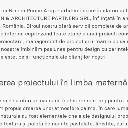
 si Bianca Purice Azap - arhitecți și co-fondatori ai 
N & ARCHITECTURE PARTNERS SRL, înființată în anu
 România. Biroul nostru oferă servicii complete de a
de interior, cuprinzând toate etapele unui proiect: con
roiectare, management de proiect și urmărire de șant
 noastre îmbinăm pasiunea pentru design cu cerințel
e estetice și funcționale ale clienților noștri.
erea proiectului în limba maternă
rea de a oferi un cadru de închiriere mai larg pentru p
am propus crearea unei atmosfere calme, în care lumi
naturale au fost elementele cheie ale designului prop
e textură și paleta de nuanțe pastelate, liniștite, dar 