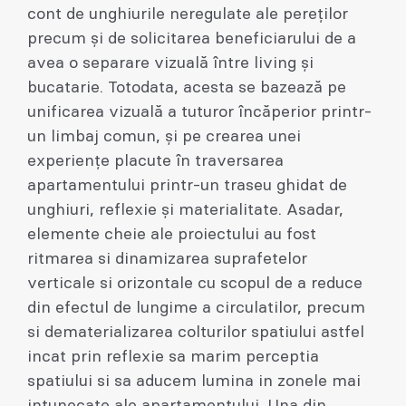
cont de unghiurile neregulate ale pereților
precum și de solicitarea beneficiarului de a
avea o separare vizuală între living și
bucatarie. Totodata, acesta se bazează pe
unificarea vizuală a tuturor încăperior printr-
un limbaj comun, și pe crearea unei
experiențe placute în traversarea
apartamentului printr-un traseu ghidat de
unghiuri, reflexie și materialitate. Asadar,
elemente cheie ale proiectului au fost
ritmarea si dinamizarea suprafetelor
verticale si orizontale cu scopul de a reduce
din efectul de lungime a circulatilor, precum
si dematerializarea colturilor spatiului astfel
incat prin reflexie sa marim perceptia
spatiului si sa aducem lumina in zonele mai
intunecate ale apartamentului. Una din