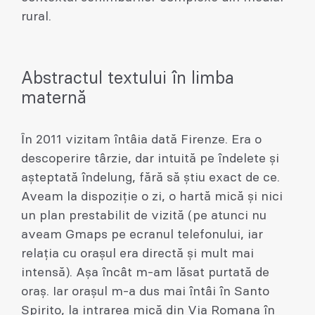
rural.
Abstractul textului în limba
maternă
Ȋn 2011 vizitam întâia dată Firenze. Era o
descoperire târzie, dar intuită pe îndelete şi
aşteptată îndelung, fără să ştiu exact de ce.
Aveam la dispoziţie o zi, o hartă mică şi nici
un plan prestabilit de vizită (pe atunci nu
aveam Gmaps pe ecranul telefonului, iar
relaţia cu oraşul era directă şi mult mai
intensă). Aşa încât m-am lăsat purtată de
oraş. Iar oraşul m-a dus mai întâi în Santo
Spirito, la intrarea mică din Via Romana în