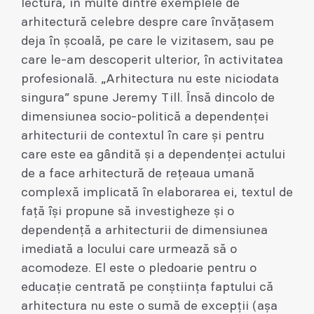
lectură, în multe dintre exemplele de
arhitectură celebre despre care învăţasem
deja în şcoală, pe care le vizitasem, sau pe
care le-am descoperit ulterior, în activitatea
profesională. „Arhitectura nu este niciodata
singura” spune Jeremy Till. Ȋnsă dincolo de
dimensiunea socio-politică a dependenţei
arhitecturii de contextul în care şi pentru
care este ea gândită şi a dependenţei actului
de a face arhitectură de reţeaua umană
complexă implicată în elaborarea ei, textul de
faţă îşi propune să investigheze şi o
dependenţă a arhitecturii de dimensiunea
imediată a locului care urmează să o
acomodeze. El este o pledoarie pentru o
educaţie centrată pe conştiinţa faptului că
arhitectura nu este o sumă de excepţii (aşa