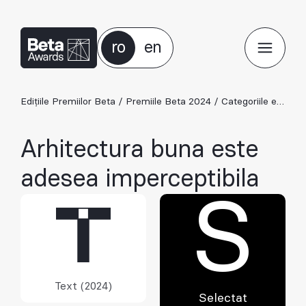
ro
en
Edițiile Premiilor Beta
/
Premiile Beta 2024
/
Categoriile ediției 2024
Arhitectura buna este
adesea imperceptibila
S
Text (2024)
Selectat