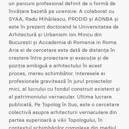
un parcurs profesional definit de o formă de
învăţare bazată pe ucenicie. A colaborat cu
SYAA, Radu Mihăilescu, PRODID şi ADNBA şi
este în prezent doctorand la Universitatea de
Arhitectură şi Urbanism Ion Mincu din
Bucureşti şi Accademia di Romania in Roma.
Aria ei de cercetare este dată de distanţa în
creştere între proiectare şi execuţie şi de
poziţia ambiguă a arhitectului în acest
proces, mereu schimbător. Interesele ei
profesionale gravitează în jurul proiectelor
mici, al lucrului cu fondul construit existent şi
al patrimoniului vernacular. Ultima lucrare
publicată, Pe Topolog în Sus, este o cercetare
colectivă asupra arhitecturii vernaculare din
partea superioară a văii Topologului, în
contextul schimbărilor complexe din mediul