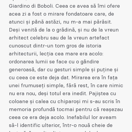
Giardino di Boboli. Ceea ce avea să îmi ofere
acea zi a fost o mirare fondatoare care, de
atunci şi până astăzi, nu m-a mai părăsit.
Deşi venită de la o grădină, şi nu de la vreun
arhitect celebru sau de la vreun artefact
cunoscut dintr-un tom gros de istoria
arhitecturii, lecţia cea mare era acolo:
ordonarea lumii se face cu o gândire
generoasă, dar cu gesturi simple şi puţine şi
cu ceea ce este deja dat. Mirarea era în faţa
unei frumuseţi simple, fără rest, în care nimic
nu era nou, deşi totul era inedit. Pajiştea cu
coloane şi calea cu chiparoşi mi s-au scris în
memoria profundă tocmai pentru că reaşezau
ceea ce era deja acolo. Inefabilul lor aveam
să-l identific ulterior, într-o nouă cheie de