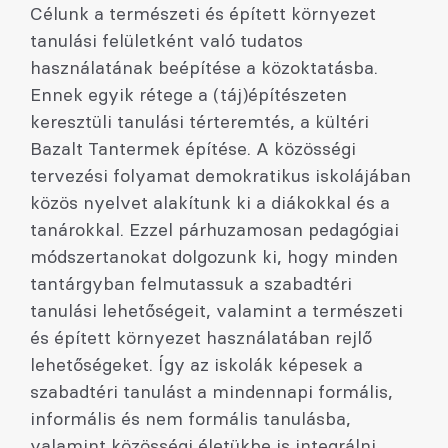
Célunk a természeti és épített környezet
tanulási felületként való tudatos
használatának beépítése a közoktatásba.
Ennek egyik rétege a (táj)építészeten
keresztüli tanulási térteremtés, a kültéri
Bazalt Tantermek építése. A közösségi
tervezési folyamat demokratikus iskolájában
közös nyelvet alakítunk ki a diákokkal és a
tanárokkal. Ezzel párhuzamosan pedagógiai
módszertanokat dolgozunk ki, hogy minden
tantárgyban felmutassuk a szabadtéri
tanulási lehetőségeit, valamint a természeti
és épített környezet használatában rejlő
lehetőségeket. Így az iskolák képesek a
szabadtéri tanulást a mindennapi formális,
informális és nem formális tanulásba,
valamint közösségi életükbe is integrálni.