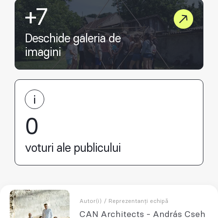
+7
Deschide galeria de
imagini
0
voturi ale publicului
Autor(i) / Reprezentanți echipă
CAN Architects - András Cseh