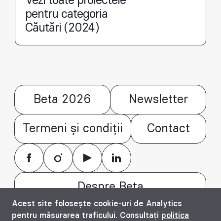
Vezi toate proiectele
pentru categoria
Căutări (2024)
Beta 2026
Newsletter
Termeni și condiții
Contact
Despre Beta
Acest site folosește cookie-uri de Analytics
© Bienala timișoreană de arhitectură Beta
pentru măsurarea traficului. Consultați
politica
2016 - 2026. All rights reserved.