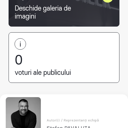
Deschide galeria de
imagini
0
voturi ale publicului
Autor(i) / Reprezentanți echipă