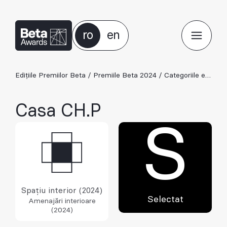
ro
en
Edițiile Premiilor Beta
/
Premiile Beta 2024
/
Categoriile ediției 2024
Casa CH.P
S
Spațiu interior (2024)
Selectat
Amenajări interioare
(2024)