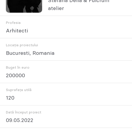
Stefana Delia & Fulcrum
atelier
Profesia
Arhitecti
Locația proiectului
Bucuresti, Romania
Buget în euro
200000
Suprafața utilă
120
Dată început proiect
09.05.2022