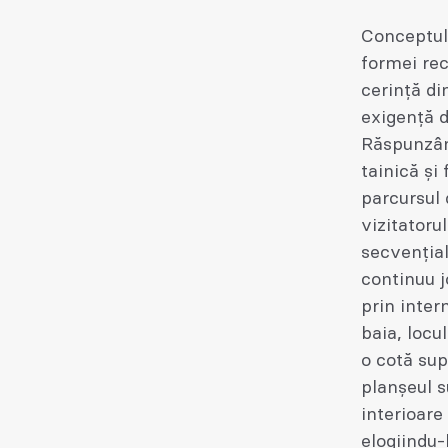
Conceptul 
formei rec
cerință di
exigență d
Răspunzând
tainică și 
parcursul 
vizitatoru
secvențial
continuu j
prin inter
baia, locu
o cotă sup
planșeul s
interioare
elogiindu-