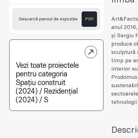
Art&Facts 
Descarcă panoul de expoziție
PDF
anul 2016,
și Sergiu 
produce ob
sculptură 
timp pe ar
Vezi toate proiectele
interior s
pentru categoria
Prodomus e
Spațiu construit
sustenabil
(2024) / Rezidențial
sectoarele
(2024) / S
tehnologii
Descri