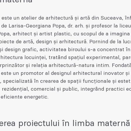
este un atelier de arhitectură și artă din Suceava, înf
 de Larisa-Georgiana Popa, dr. arh. și profesor la liceu
Popa, arhitect și artist plastic, cu scopul de a imagina 
iecte de artă, design și arhitectură. Pornind de la luc
și design grafic, activitatea biroului s-a concentrat în
hitectura locuinței, tratând spațiul experimental, par
urprinzător și relația arhitectură-natura intim. Fondat
ste un promotor al designul arhitectural inovator și
, specializată în crearea de spații funcționale și estet
 rezidențial, comercial și public, integrând practici e
 eficiente energetic.
erea proiectului în limba maternă