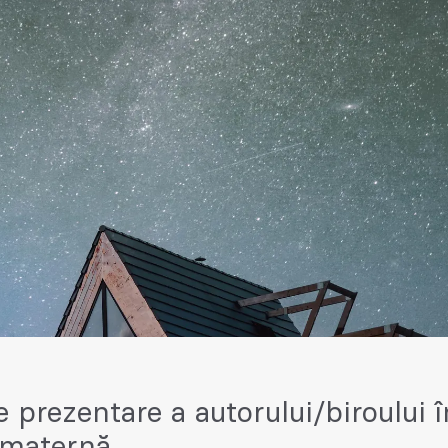
e prezentare a autorului/biroului î
 maternă