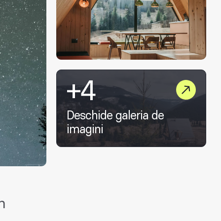
+4
Deschide galeria de
imagini
n