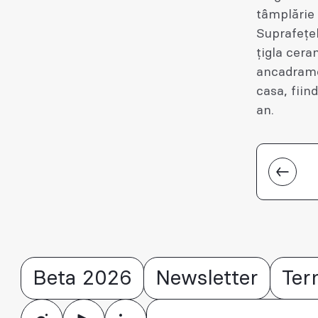
tâmplărie 
Suprafețel
țigla cera
ancadramen
casa, fiin
an.
Beta 2026
Newsletter
Ter