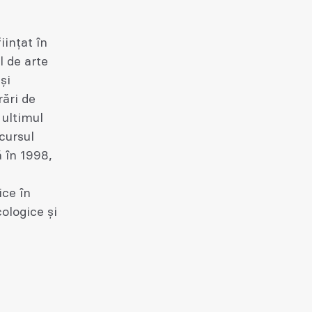
iințat în
l de arte
și
rări de
 ultimul
cursul
ă în 1998,
ice în
cologice și