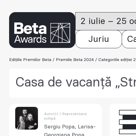
2 iulie – 25 
Juriu
C
Edițiile Premiilor Beta
/
Premiile Beta 2024
/
Categoriile ediției 
Casa de vacanță „Str
Autor(i) / Reprezentanți
echipă
Sergiu Popa, Larisa-
Georgiana Popa,