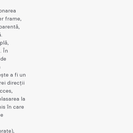
ionarea
er frame,
sparentă,
.
plă,
. În
nde
ă
ște a fi un
ei direcții
acces,
plasarea la
is în care
le
,
orate),