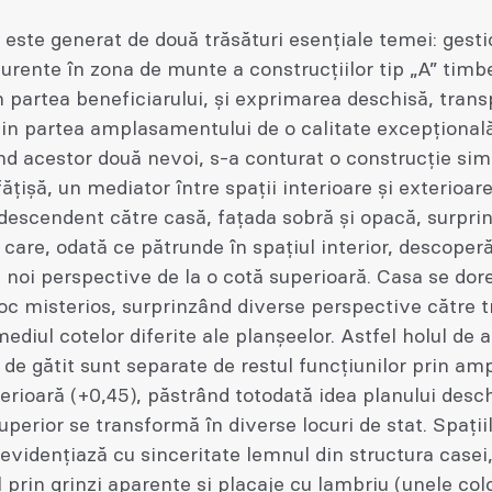
este generat de două trăsături esențiale temei: gest
urente în zona de munte a construcțiilor tip „A” timb
n partea beneficiarului, și exprimarea deschisă, tran
in partea amplasamentului de o calitate excepțională
 acestor două nevoi, s-a conturat o construcție sim
fățișă, un mediator între spații interioare și exterioare
descendent către casă, fațada sobră și opacă, surpri
l care, odată ce pătrunde în spațiul interior, descoper
 noi perspective de la o cotă superioară. Casa se dore
oc misterios, surprinzând diverse perspective către tr
mediul cotelor diferite ale planșeelor. Astfel holul de 
l de gătit sunt separate de restul funcțiunilor prin am
erioară (+0,45), păstrând totodată idea planului desch
uperior se transformă în diverse locuri de stat. Spații
 evidențiază cu sinceritate lemnul din structura casei
l prin grinzi aparente și placaje cu lambriu (unele col