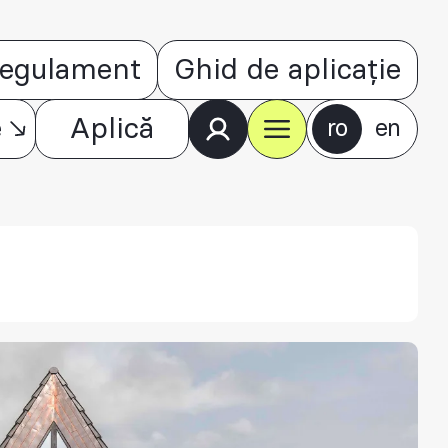
egulament
Ghid de aplicație
e
Aplică
ro
en