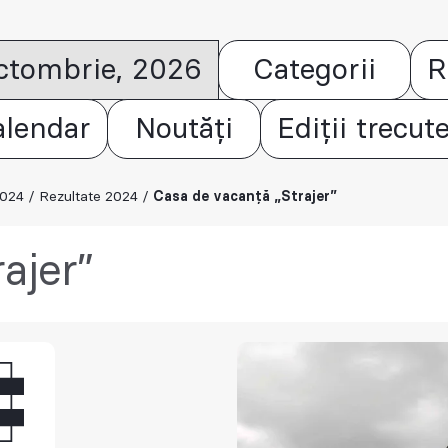
octombrie, 2026
Categorii
R
alendar
Noutăți
Ediții trecut
2024
/
Rezultate 2024
/
Casa de vacanță „Strajer”
ajer”