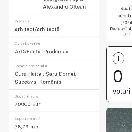
Alexandru Oltean
Spaț
constr
Profesia
(2024
arhitect/arhitectă
Rezidențial
/ S
Colectiv/birou
Art&Facts, Prodomus
Locația proiectului
0
Gura Haitei, Șaru Dornei,
Suceava, România
voturi 
Buget în euro
70000 Eur
Suprafața utilă
78,79 mp