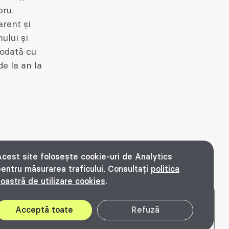
pru.
arent și
ului și
 odată cu
e la an la
cest site folosește cookie-uri de Analytics
entru măsurarea traficului. Consultați
politica
oastră de utilizare cookies
.
Bienala timișoreană de arhitectură Beta 2016
2026. All rights reserved.
Acceptă toate
Refuză