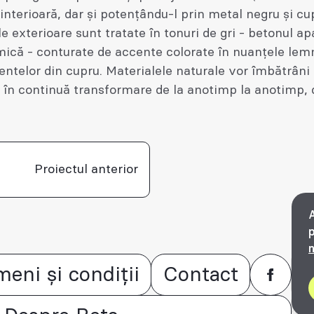
interioară, dar și potențându-l prin metal negru și cu
e exterioare sunt tratate în tonuri de gri - betonul ap
mică - conturate de accente colorate în nuanțele lemn
telor din cupru. Materialele naturale vor îmbătrâni
d în continuă transformare de la anotimp la anotimp, d
Proiectul anterior
A
p
n
© 
meni și condiții
Contact
- 