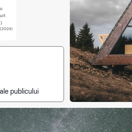
iu
uit
)
 (2024)
ale publicului