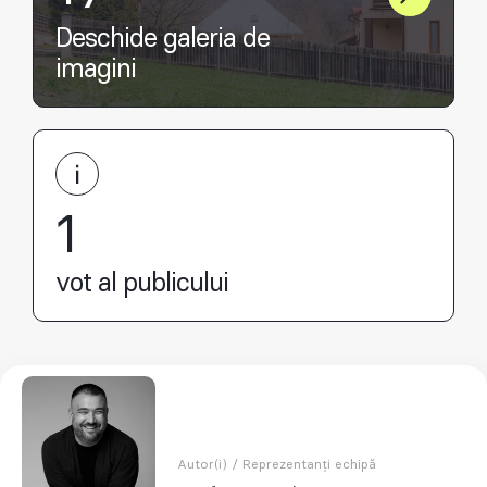
Deschide galeria de
imagini
1
vot al publicului
Autor(i) / Reprezentanți echipă