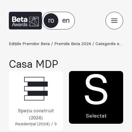
ro
en
Edițiile Premiilor Beta
/
Premiile Beta 2024
/
Categoriile ediției 2024
Casa MDP
S
Spațiu construit
Selectat
(2024)
Rezidențial (2024) / S