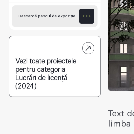
Descarcă panoul de expoziție
PDF
Vezi toate proiectele
pentru categoria
Lucrări de licență
(2024)
Text d
limba