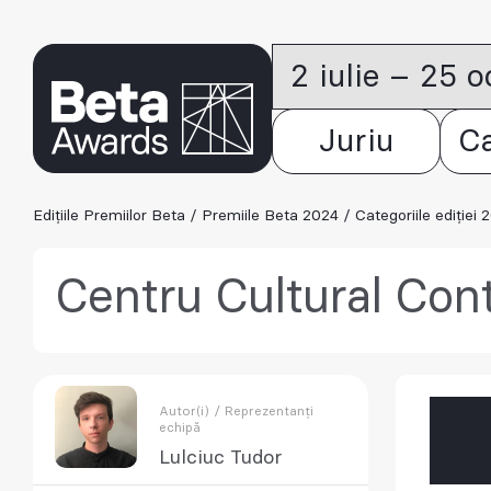
2 iulie – 25 
Juriu
C
Edițiile Premiilor Beta
/
Premiile Beta 2024
/
Categoriile ediției 
Centru Cultural Con
Autor(i) / Reprezentanți
echipă
Lulciuc Tudor