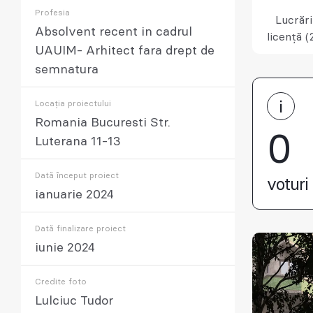
Profesia
Lucrări
Absolvent recent in cadrul
licență (
UAUIM- Arhitect fara drept de
semnatura
Locația proiectului
Romania Bucuresti Str.
0
Luterana 11-13
Dată început proiect
voturi 
ianuarie 2024
Dată finalizare proiect
iunie 2024
Credite foto
Lulciuc Tudor