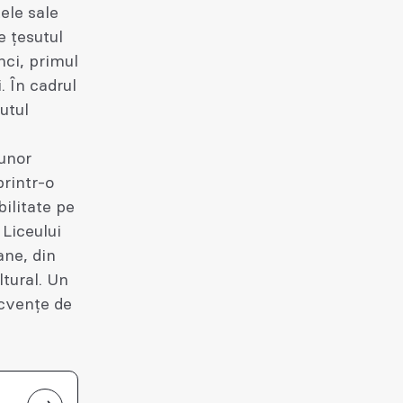
tele sale
e țesutul
nci, primul
. În cadrul
utul
 unor
printr-o
bilitate pe
 Liceului
ane, din
ltural. Un
ecvențe de