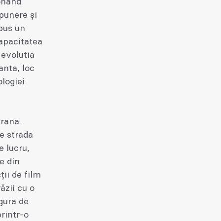
onand
xpunere și
opus un
apacitatea
 evolutia
anta, loc
logiei
erana.
pe strada
e lucru,
e din
ții de film
ăzii cu o
gura de
printr-o