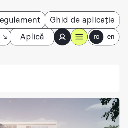
egulament
Ghid de aplicație
e
Aplică
ro
en