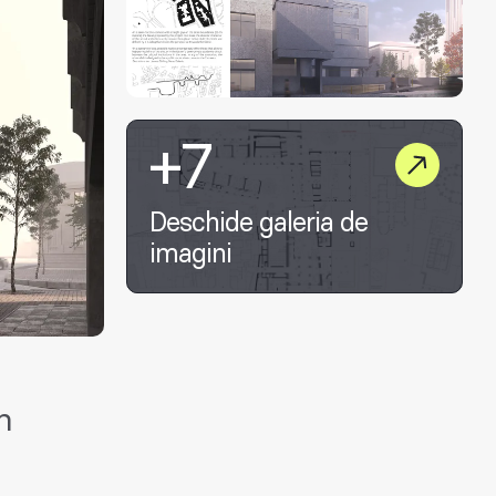
+7
Deschide galeria de
imagini
n