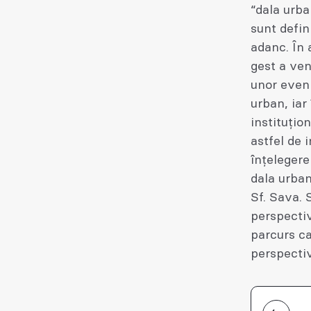
“dala urba
sunt defin
adanc. În 
gest a ven
unor even
urban, iar 
instituțio
astfel de 
înțelegere
dala urban
Sf. Sava. 
perspectiv
parcurs ca
perspecti