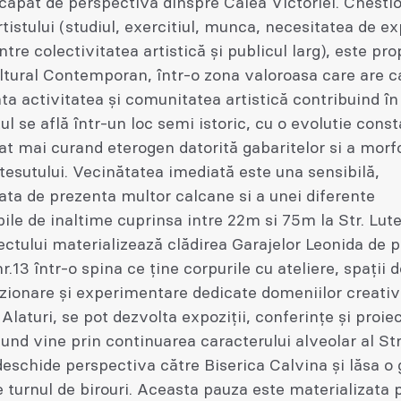
capăt de perspectiva dinspre Calea Victoriei. Chesti
rtistului (studiul, exercitiul, munca, necesitatea de e
intre colectivitatea artistică și publicul larg), este pr
ltural Contemporan, într-o zona valoroasa care are c
ta activitatea și comunitatea artistică contribuind în
tul se află într-un loc semi istoric, cu o evolutie const
at mai curand eterogen datorită gabaritelor si a morfo
 tesutului. Vecinătatea imediată este una sensibilă,
ata de prezenta multor calcane si a unei diferente
ile de inaltime cuprinsa intre 22m si 75m la Str. Lut
ectului materializează clădirea Garajelor Leonida de 
r.13 într-o spina ce ține corpurile cu ateliere, spații d
zionare și experimentare dedicate domeniilor creativ
 Alaturi, se pot dezvolta expoziții, conferințe și proiec
und vine prin continuarea caracterului alveolar al Str
eschide perspectiva către Biserica Calvina și lăsa o 
e turnul de birouri. Aceasta pauza este materializata 