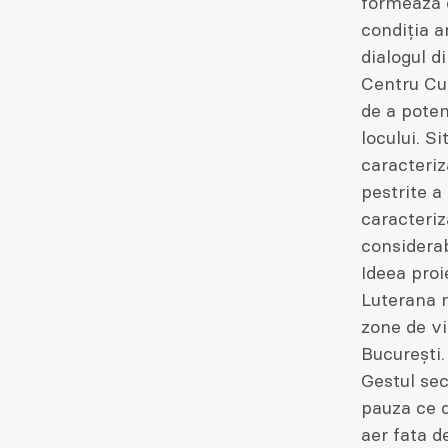
formează 
condiția a
dialogul d
Centru Cu
de a poten
locului. Si
caracteriz
pestrite a
caracteriz
considerab
Ideea proi
Luterana n
zone de vi
București.
Gestul sec
pauza ce d
aer fata d