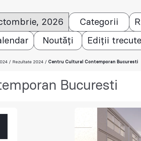
octombrie, 2026
Categorii
R
alendar
Noutăți
Ediții trecut
2024
/
Rezultate 2024
/
Centru Cultural Contemporan Bucuresti
temporan Bucuresti