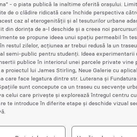
na” - o piata publică la inaltime oferită orașului. Limi
ite de o clădire ridicată care închide perspectiva cătr
acest caz al eterogenității și al tesuturilor urbane ada
it din dorința de a-l deschide și a creea noi parcursuri
imente se propune ideea unui spațiu permeabil în tes
în restul zilelor, acțiunea ar trebui redusă la un traseu
nal semi-public pentru studenți. Ideea experimentarii
insertii publice în interiorul unei parcele private vine 
 a proiectul lui James Stirling, Neue Galerie cu aplica
a care face legatura dintre str. Luterana și Fundatura
Spațiile sunt concepute ca un traseu cu secvențe urb
a celui care privește și explorează întregul centru cu
re te introduce în diferite etape și deschide vizual s
vă.