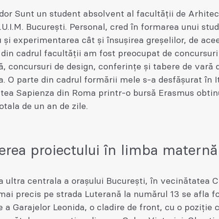
dor Sunt un student absolvent al facultății de Arhitec
.U.I.M. București. Personal, cred în formarea unui stu
u și experimentarea cât și însușirea greșelilor, de ace
i din cadrul facultății am fost preocupat de concursuri
ă, concursuri de design, conferințe și tabere de vară 
a. O parte din cadrul formării mele s-a desfășurat în It
atea Sapienza din Roma printr-o bursă Erasmus obtin
otala de un an de zile.
erea proiectului în limba maternă
a ultra centrala a orașului București, în vecinătatea C
 mai precis pe strada Luterană la numărul 13 se afla f
 a Garajelor Leonida, o cladire de front, cu o poziție 