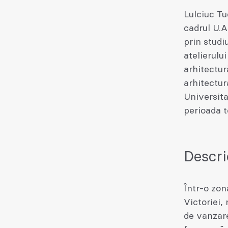
Lulciuc Tu
cadrul U.A
prin studi
atelierulu
arhitectur
arhitectur
Universit
perioada t
Descri
Într-o zon
Victoriei,
de vanzare