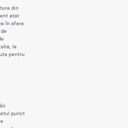
tura din
dent atat
ea în afara
 de
de
alia, la
uta pentru
ăii
ostul punct
ce