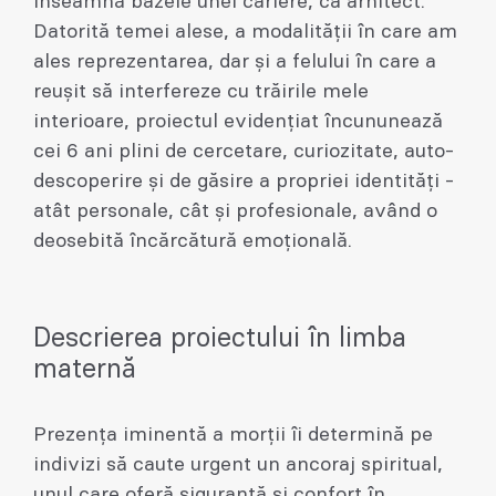
înseamnă bazele unei cariere, ca arhitect.
Datorită temei alese, a modalității în care am
ales reprezentarea, dar și a felului în care a
reușit să interfereze cu trăirile mele
interioare, proiectul evidențiat încununează
cei 6 ani plini de cercetare, curiozitate, auto-
descoperire și de găsire a propriei identități -
atât personale, cât și profesionale, având o
deosebită încărcătură emoțională.
Descrierea proiectului în limba
maternă
Prezența iminentă a morții îi determină pe
indivizi să caute urgent un ancoraj spiritual,
unul care oferă siguranță și confort în