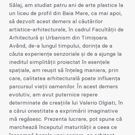
Sălaj, am studiat patru ani de arte plastice la
un liceu de profil din Baia Mare, ca mai apoi,
să dezvolt acest demers al căutărilor
artistice-arhitecturale, în cadrul Facultății de
Arhitectură și Urbanism din Timișoara.
Având, de-a lungul timpului, dorința de a
căuta experiențe senzoriale și de a ajunge la
ineditul simplității proiectat în esențele
spațiale, am reușit să înțeleg maniera, prin
care, calitatea arhitecturală poate influența
parcursul vieții oamenilor. În acest demers
evolutiv, am avut puternice repere
determinate de creațiile lui Valerio Olgiati, în
a cărui onestitate a exprimării imaginative
mă regăsesc. Prezenta lucrare, pot spune că
marchează începutul maturității a ceea ce