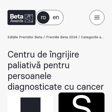
ro
en
Edițiile Premiilor Beta
/
Premiile Beta 2024
/
Categoriile ediției 2024
Centru de îngrijire
paliativă pentru
persoanele
diagnosticate cu cancer
S