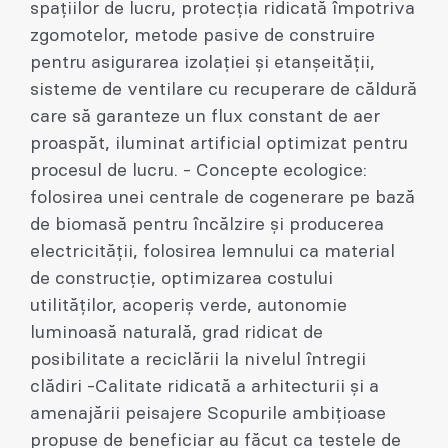
spațiilor de lucru, protecția ridicată împotriva
zgomotelor, metode pasive de construire
pentru asigurarea izolației și etanșeității,
sisteme de ventilare cu recuperare de căldură
care să garanteze un flux constant de aer
proaspăt, iluminat artificial optimizat pentru
procesul de lucru. - Concepte ecologice:
folosirea unei centrale de cogenerare pe bază
de biomasă pentru încălzire și producerea
electricității, folosirea lemnului ca material
de construcție, optimizarea costului
utilităților, acoperiș verde, autonomie
luminoasă naturală, grad ridicat de
posibilitate a reciclării la nivelul întregii
clădiri -Calitate ridicată a arhitecturii și a
amenajării peisajere Scopurile ambițioase
propuse de beneficiar au făcut ca testele de