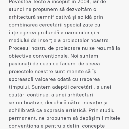
Povestea Tecto a început în 2004, iar de
atunci ne propunem să dezvoltăm o
arhitectură semnificativă și solidă prin
combinarea cercetării specializate cu
înțelegerea profundă a oamenilor și a
mediului de inserție a proiectelor noastre.
Procesul nostru de proiectare nu se rezumă la
obiective convenționale. Noi suntem
pasionați de ceea ce facem, de aceea
proiectele noastre sunt menite să își
sporească valoarea odată cu trecerea
timpului. Suntem adepții cercetării, a unei
căutări continue, a unei arhitecturi
semnificative, deschisă către inovație și
echilibrată ca expresie artistică. Prin studiu
permanent, ne propunem să depășim limitele
convenționale pentru a defini concepte