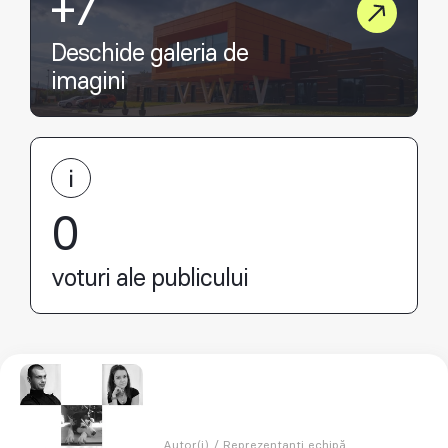
+7
Deschide galeria de
imagini
0
voturi ale publicului
Autor(i) / Reprezentanți echipă