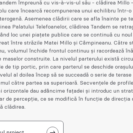
Tandem împreună cu vis-à-vis-ul său - clădirea Millo
lu care încearcă recompunerea unui echilibru într-o
erogenă. Asemenea clădirii care se afla înainte pe te
inea Palatului Telefoanelor, clădirea Tandem se retra
sând loc unei piațete publice care se continuă cu noul
reat între străzile Matei Millo și Câmpineanu. Către s
u, volumul închide frontul continuu și racordează înă
e maselor construite. La nivelul parterului există circu
e de tip portic, prin care parterul se deschide orașulu
ivelul al doilea încep să se succeadă o serie de terase
mul către partea sa superioară. Secvențele de profil
și orizontale dau adâncime fațadei și introduc un strat
r de percepție, ce se modifică în funcție de direcția 
ă clădirea.
ul proiect