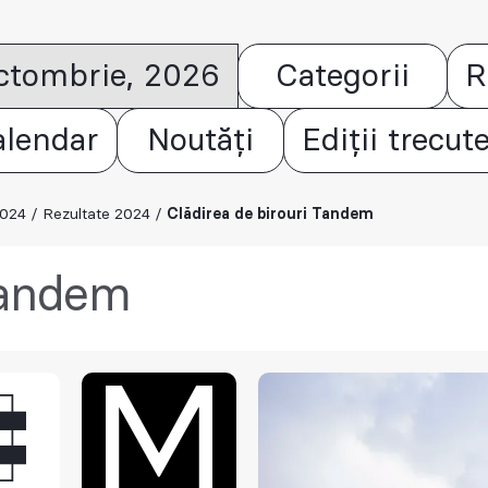
octombrie, 2026
Categorii
R
alendar
Noutăți
Ediții trecut
2024
/
Rezultate 2024
/
Clădirea de birouri Tandem
 Tandem
M