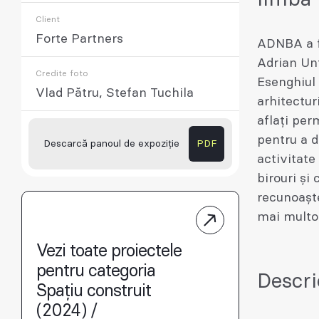
Client
Forte Partners
ADNBA a fo
Adrian Unt
Credite foto
Esenghiul
Vlad Pătru, Stefan Tuchila
arhitectur
aflați per
pentru a d
Descarcă panoul de expoziție
PDF
activitate
birouri și
recunoașter
mai multor
Vezi toate proiectele
pentru categoria
Descri
Spațiu construit
(2024) /