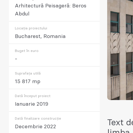
Arhitectură Peisageră: Beros
Abdul
Locația proiectului
Bucharest, Romania
Buget în euro
-
Suprafața utilă
15 817 mp
Dată început proiect
Ianuarie 2019
Dată finalizare construcție
Text d
Decembrie 2022
limba