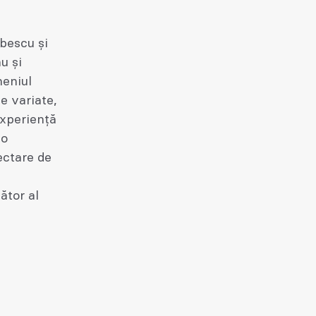
rbescu şi
u și
meniul
e variate,
experiență
 o
ectare de
ător al