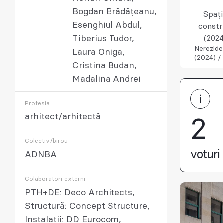
Bogdan Brădățeanu,
Spaț
Esenghiul Abdul,
constr
Tiberius Tudor,
(2024
Nerezide
Laura Oniga,
(2024) /
Cristina Budan,
Madalina Andrei
Profesia
arhitect/arhitectă
2
Colectiv/birou
voturi 
ADNBA
Colaboratori externi
PTH+DE: Deco Architects,
Structură: Concept Structure,
Instalații: DD Eurocom,