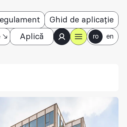
egulament
Ghid de aplicație
e
Aplică
ro
en