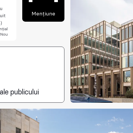
iu
Mențiune
uit
)
nțial
 Nou
ale publicului