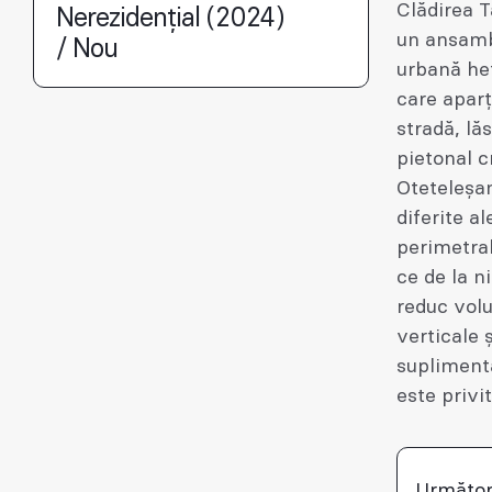
Clădirea 
Nerezidențial (2024)
un ansamb
/ Nou
urbană het
care aparț
stradă, lă
pietonal c
Oteteleșan
diferite al
perimetral
ce de la n
reduc volu
verticale 
suplimenta
este privit
Următor