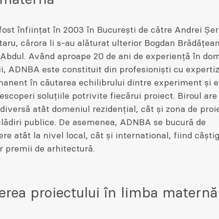
st înfiinţat în 2003 în Bucureşti de către Andrei Şe
aru, cărora li s-au alăturat ulterior Bogdan Brădăţean
 Abdul. Având aproape 20 de ani de experiență în do
ii, ADNBA este constituit din profesioniști cu expertiz
manent în căutarea echilibrului dintre experiment și 
escoperi soluțiile potrivite fiecărui proiect. Biroul are
 diversă atât domeniul rezidențial, cât și zona de proi
 clădiri publice. De asemenea, ADNBA se bucură de
e atât la nivel local, cât și international, fiind câștig
 premii de arhitectură.
erea proiectului în limba maternă