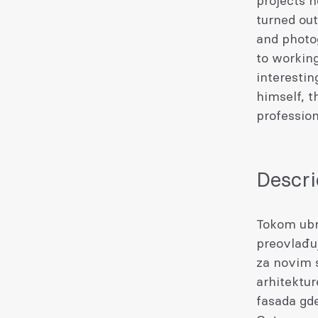
projects h
turned out
and photog
to working
interestin
himself, t
professiona
Descri
Tokom ubr
preovlađuj
za novim 
arhitektur
fasada gd