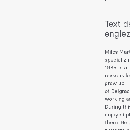
Text d
engle
Milos Mart
specializi
1985 in a 
reasons lo
grew up. T
of Belgra
working as
During thi
enjoyed ph
them. He 