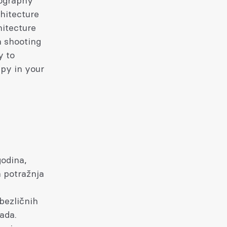
tography
chitecture
hitecture
n shooting
y to
ppy in your
odina,
a potražnja
bezličnih
ada.