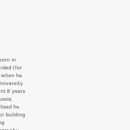
born in
cided (for
ct when he
University
nt 8 years
ussia.
lised he
r building
ng