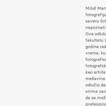
Miloš Mart
fotografij
severu Srb
nepoznati 
Ova odluka
fakultetu
godina rad
vreme, kup
fotografis
fotografsk
kao arhite
mešavina n
odlučio da
snima zani
da se može
profesion