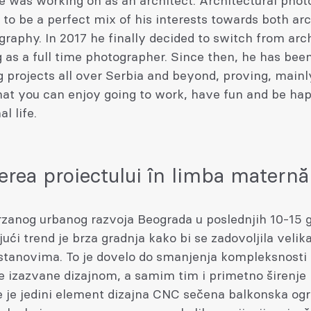
e was working on as an architect. Architectural pho
 to be a perfect mix of his interests towards both ar
raphy. In 2017 he finally decided to switch from arc
 as a full time photographer. Since then, he has bee
g projects all over Serbia and beyond, proving, mainl
hat you can enjoy going to work, have fun and be ha
l life.
erea proiectului în limba maternă
zanog urbanog razvoja Beograda u poslednjih 10-15 g
ući trend je brza gradnja kako bi se zadovoljila velik
stanovima. To je dovelo do smanjenja kompleksnosti
e izazvane dizajnom, a samim tim i primetno širenje 
e je jedini element dizajna CNC sečena balkonska ogr