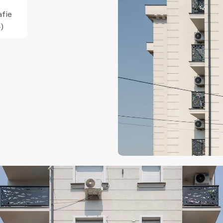
fie
)