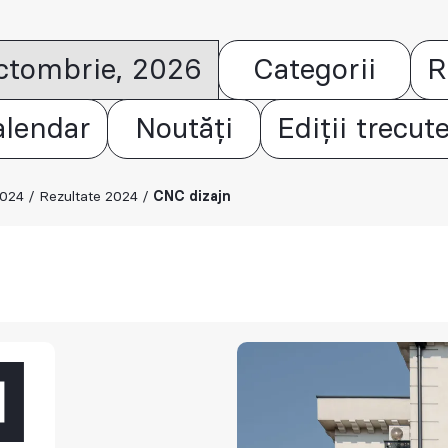
octombrie, 2026
Categorii
R
alendar
Noutăți
Ediții trecut
2024
/
Rezultate 2024
/
CNC dizajn