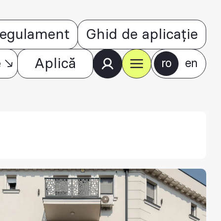
egulament
Ghid de aplicație
e
Aplică
ro
en