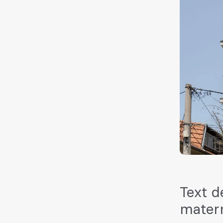
Text d
mater