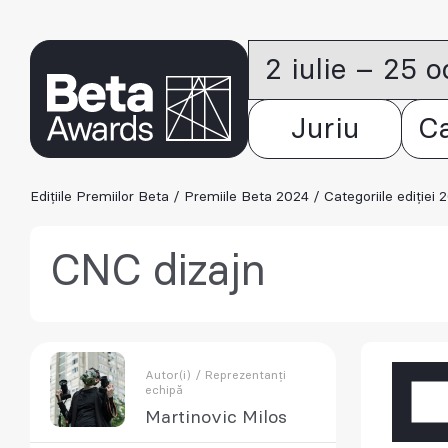
2 iulie – 25 
Juriu
C
Edițiile Premiilor Beta
/
Premiile Beta 2024
/
Categoriile ediției 
CNC dizajn
Autor(i) / Reprezentanți
echipă
Martinovic Milos