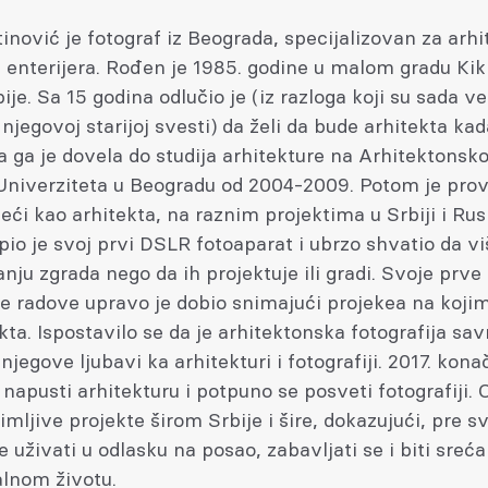
inović je fotograf iz Beograda, specijalizovan za arhi
u enterijera. Rođen je 1985. godine u malom gradu Ki
ije. Sa 15 godina odlučio je (iz razloga koji su sada v
njegovoj starijoj svesti) da želi da bude arhitekta kad
 ga je dovela do studija arhitekture na Arhitektons
 Univerziteta u Beogradu od 2004-2009. Potom je pro
eći kao arhitekta, na raznim projektima u Srbiji i Rusi
io je svoj prvi DSLR fotoaparat i ubrzo shvatio da vi
anju zgrada nego da ih projektuje ili gradi. Svoje prv
e radove upravo je dobio snimajući projekea na kojim
kta. Ispostavilo se da je arhitektonska fotografija sa
jegove ljubavi ka arhitekturi i fotografiji. 2017. kona
 napusti arhitekturu i potpuno se posveti fotografiji. 
mljive projekte širom Srbije i šire, dokazujući, pre s
 uživati u odlasku na posao, zabavljati se i biti srec
alnom životu.