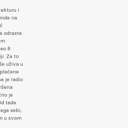
tekturu i
kinda na
eć
a odraste.
kom
veo 8
ji. Za to
še uživa u
e plaćene
a je radio
vršena
čno je
Od tada
vega sebi,
́an u svom