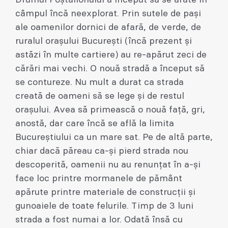
Drumul Poștalionului a început să se arate în
câmpul încă neexplorat. Prin sutele de pași
ale oamenilor dornici de afară, de verde, de
ruralul orașului București (încă prezent și
astăzi în multe cartiere) au re-apărut zeci de
cărări mai vechi. O nouă stradă a început să
se contureze. Nu mult a durat ca strada
creată de oameni să se lege și de restul
orașului. Avea să primească o nouă față, gri,
anostă, dar care încă se află la limita
Bucureștiului ca un mare sat. Pe de altă parte,
chiar dacă păreau ca-și pierd strada nou
descoperită, oamenii nu au renunțat în a-și
face loc printre mormanele de pământ
apărute printre materiale de construcții și
gunoaiele de toate felurile. Timp de 3 luni
strada a fost numai a lor. Odată însă cu