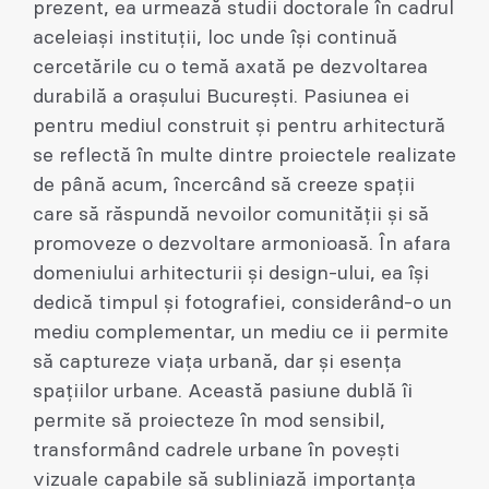
prezent, ea urmează studii doctorale în cadrul
aceleiași instituții, loc unde își continuă
cercetările cu o temă axată pe dezvoltarea
durabilă a orașului București. Pasiunea ei
pentru mediul construit și pentru arhitectură
se reflectă în multe dintre proiectele realizate
de până acum, încercând să creeze spații
care să răspundă nevoilor comunității și să
promoveze o dezvoltare armonioasă. În afara
domeniului arhitecturii și design-ului, ea își
dedică timpul și fotografiei, considerând-o un
mediu complementar, un mediu ce ii permite
să captureze viața urbană, dar și esența
spațiilor urbane. Această pasiune dublă îi
permite să proiecteze în mod sensibil,
transformând cadrele urbane în povești
vizuale capabile să subliniază importanța