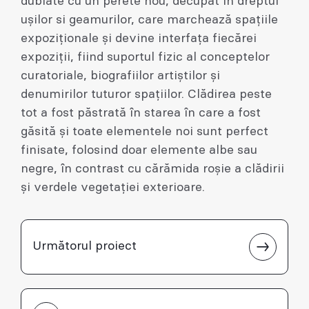
dublate cu un perete nou, decupat în dreptul
ușilor si geamurilor, care marchează spațiile
expoziționale și devine interfața fiecărei
expoziții, fiind suportul fizic al conceptelor
curatoriale, biografiilor artiștilor și
denumirilor tuturor spațiilor. Clădirea peste
tot a fost păstrată în starea în care a fost
găsită și toate elementele noi sunt perfect
finisate, folosind doar elemente albe sau
negre, în contrast cu cărămida roșie a clădirii
și verdele vegetației exterioare.
Următorul proiect