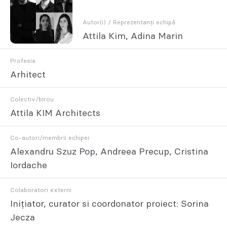
Autor(i) / Reprezentanți echipă
Attila Kim, Adina Marin
Profesia
Arhitect
Colectiv/birou
Attila KIM Architects
Co-autori/membrii echipei
Alexandru Szuz Pop, Andreea Precup, Cristina
Iordache
Colaboratori externi
Inițiator, curator si coordonator proiect: Sorina
Jecza