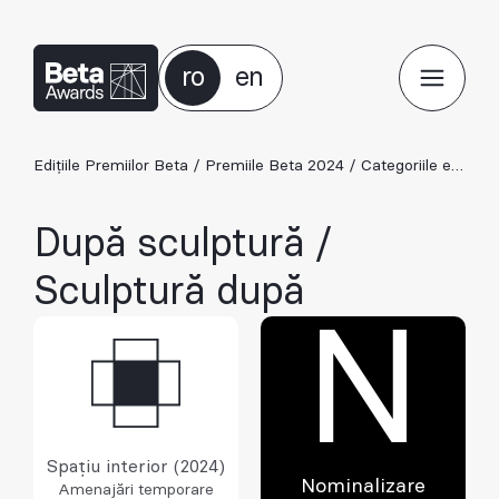
ro
en
Edițiile Premiilor Beta
/
Premiile Beta 2024
/
Categoriile ediției 2024
După sculptură /
Sculptură după
N
Spațiu interior (2024)
Nominalizare
Amenajări temporare