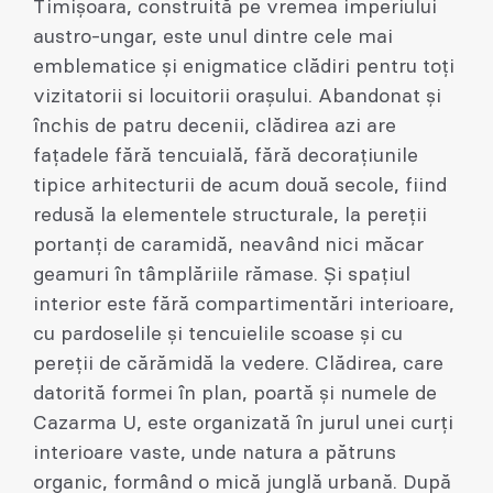
Timișoara, construită pe vremea imperiului
austro-ungar, este unul dintre cele mai
emblematice și enigmatice clădiri pentru toți
vizitatorii si locuitorii orașului. Abandonat și
închis de patru decenii, clădirea azi are
fațadele fără tencuială, fără decorațiunile
tipice arhitecturii de acum două secole, fiind
redusă la elementele structurale, la pereții
portanți de caramidă, neavând nici măcar
geamuri în tâmplăriile rămase. Și spațiul
interior este fără compartimentări interioare,
cu pardoselile și tencuielile scoase și cu
pereții de cărămidă la vedere. Clădirea, care
datorită formei în plan, poartă și numele de
Cazarma U, este organizată în jurul unei curți
interioare vaste, unde natura a pătruns
organic, formând o mică junglă urbană. După