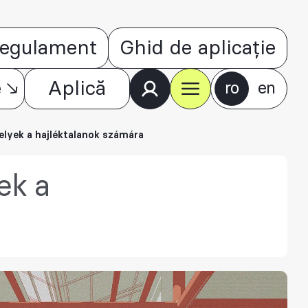
egulament
Ghid de aplicație
e
Aplică
ro
en
elyek a hajléktalanok számára
ek a