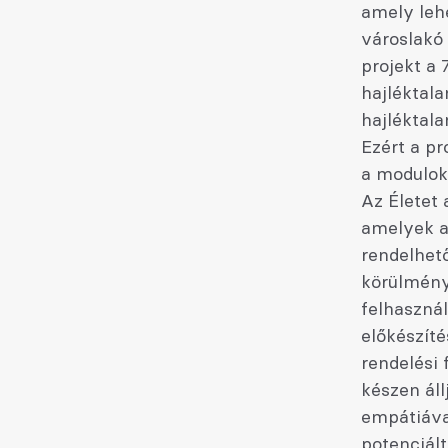
amely leh
városlakó 
projekt a 
hajléktala
hajléktala
Ezért a pr
a modulok 
Az Életet 
amelyek a
rendelhető
körülménye
felhaszná
előkészíté
rendelési
készen áll
empátiáva
potenciált