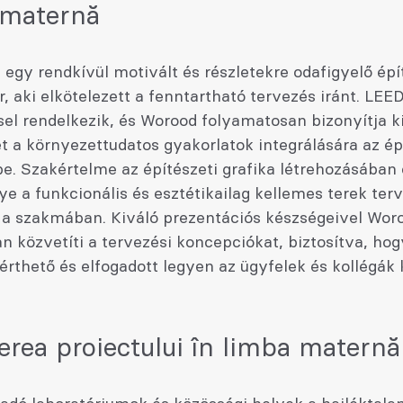
 maternă
egy rendkívül motivált és részletekre odafigyelő épí
 aki elkötelezett a fenntartható tervezés iránt. LEE
el rendelkezik, és Worood folyamatosan bizonyítja k
 a környezettudatos gyakorlatok integrálására az ép
e. Szakértelme az építészeti grafika létrehozásában 
e a funkcionális és esztétikailag kellemes terek te
t a szakmában. Kiváló prezentációs készségeivel Wor
 közvetíti a tervezési koncepciókat, biztosítva, hog
érthető és elfogadott legyen az ügyfelek és kollégák
erea proiectului în limba maternă