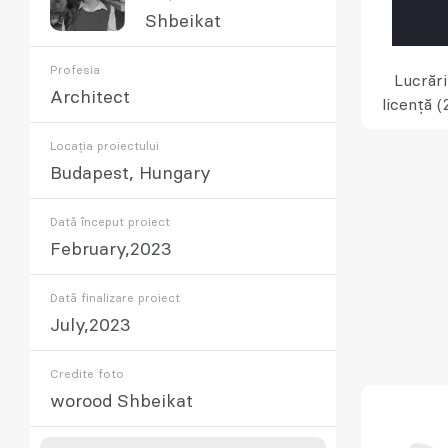
Shbeikat
Profesia
Lucrări
Architect
licență (
Locația proiectului
Budapest, Hungary
Dată început proiect
February,2023
Dată finalizare proiect
July,2023
Credite foto
worood Shbeikat