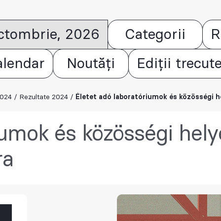
octombrie, 2026
Categorii
R
alendar
Noutăți
Ediții trecut
2024
/
Rezultate 2024
/
Életet adó laboratóriumok és közösségi h
iumok és közösségi hely
ra