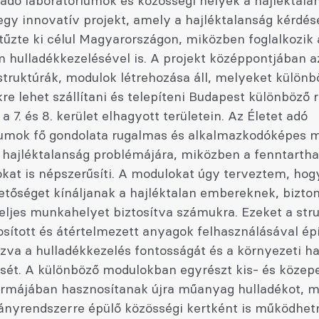
 adó laboratóriumok és közösségi helyek a hajléktala
egy innovatív projekt, amely a hajléktalanság kérdé
tűzte ki célul Magyarországon, miközben foglalkozik 
m hulladékkezelésével is. A projekt középpontjában a
struktúrák, modulok létrehozása áll, melyeket különb
re lehet szállítani és telepíteni Budapest különböző r
a 7. és 8. kerület elhagyott területein. Az Életet adó
iumok fő gondolata rugalmas és alkalmazkodóképes 
a hajléktalanság problémájára, miközben a fenntartha
okat is népszerűsíti. A modulokat úgy terveztem, hog
tőséget kínáljanak a hajléktalan embereknek, bizto
eljes munkahelyet biztosítva számukra. Ezeket a str
sított és átértelmezett anyagok felhasználásával épí
zva a hulladékkezelés fontosságát és a környezeti h
sét. A különböző modulokban egyrészt kis- és közep
ormájában hasznosítanak újra műanyag hulladékot, m
ványrendszerre épülő közösségi kertként is működhet