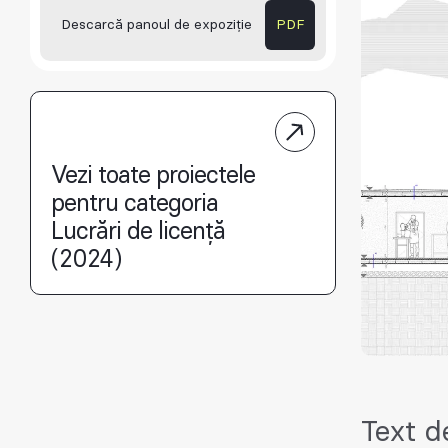
Descarcă panoul de expoziție
PDF
Vezi toate proiectele
pentru categoria
Lucrări de licență
(2024)
Text d