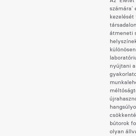
Az ´Életet
számára´ 
kezelését 
társadalo
átmeneti 
helyszínek
különösen 
laboratór
nyújtani 
gyakorlat
munkalehe
méltóságt
újrahaszno
hangsúlyo
csökkenté
bútorok f
olyan áll