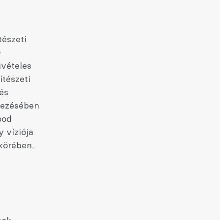
tészeti
D
ivételes
ítészeti
és
rvezésében
ood
y víziója
 körében.