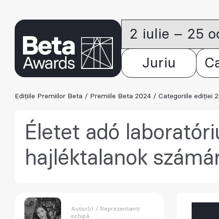
2 iulie – 25 
Juriu
C
Edițiile Premiilor Beta
/
Premiile Beta 2024
/
Categoriile ediției 
Életet adó laboratór
hajléktalanok számá
Autor(i) / Reprezentanți
echipă