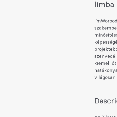
limba
I’mWorood 
szakember,
minősítéss
képességét
projektekb
szenvedély
kiemeli ő
hatékonyan
világosan 
Descri