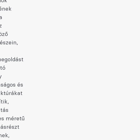
nok
sének
a
z
öző
észein,
megoldást
tó
y
nságos és
uktúrákat
tik,
atás
es méretű
ásrészt
nek,