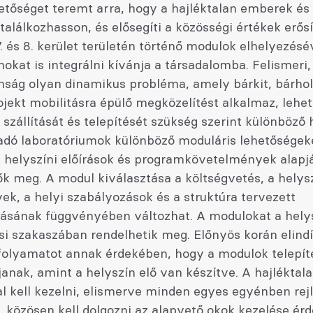
etőséget teremt arra, hogy a hajléktalan emberek és 
találkozhasson, és elősegíti a közösségi értékek erősí
7. és 8. kerület területén történő modulok elhelyezésé
nokat is integrálni kívánja a társadalomba. Felismeri
nság olyan dinamikus probléma, amely bárkit, bárhol 
ojekt mobilitásra épülő megközelítést alkalmaz, lehe
szállítását és telepítését szükség szerint különböző 
adó laboratóriumok különböző moduláris lehetőségeke
 helyszíni előírások és programkövetelmények alapj
k meg. A modul kiválasztása a költségvetés, a helys
k, a helyi szabályozások és a struktúra tervezett
lásának függvényében változhat. A modulokat a hely
si szakaszában rendelhetik meg. Előnyös korán elindí
 folyamatot annak érdekében, hogy a modulok telepít
janak, amint a helyszín elő van készítve. A hajléktal
l kell kezelni, elismerve minden egyes egyénben rej
, közösen kell dolgozni az alapvető okok kezelése ér