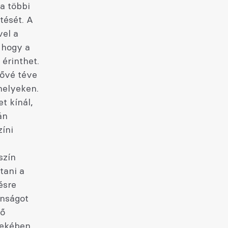
a többi
tését. A
vel a
, hogy a
érinthet.
tővé téve
helyeken.
t kínál,
án
zíni
szín
tani a
ésre
anságot
lő
dekében,