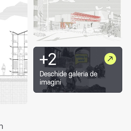
+2
Deschide galeria de
imagini
n