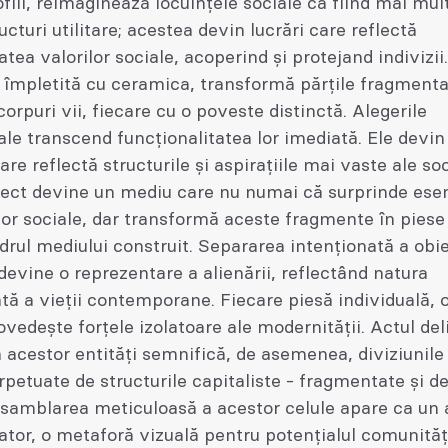
fill, reimaginează locuințele sociale ca fiind mai mul
ucturi utilitare; acestea devin lucrări care reflectă
tea valorilor sociale, acoperind și protejand indivizii
 împletită cu ceramica, transformă părțile fragmenta
 corpuri vii, fiecare cu o poveste distinctă. Alegerile
ale transcend funcționalitatea lor imediată. Ele devin 
are reflectă structurile și aspirațiile mai vaste ale soc
ect devine un mediu care nu numai că surprinde esen
lor sociale, dar transformă aceste fragmente în piese
drul mediului construit. Separarea intenționată a obi
evine o reprezentare a alienării, reflectând natura
ă a vieții contemporane. Fiecare piesă individuală, o
dovedește forțele izolatoare ale modernității. Actul del
 acestor entități semnifică, de asemenea, diviziunile
petuate de structurile capitaliste - fragmentate și de
asamblarea meticuloasă a acestor celule apare ca un 
tor, o metaforă vizuală pentru potențialul comunități