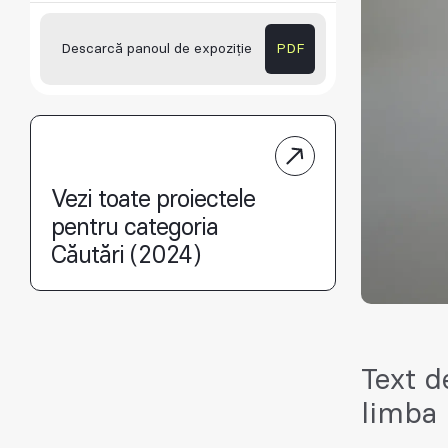
Descarcă panoul de expoziție
PDF
Vezi toate proiectele
pentru categoria
Căutări (2024)
Text d
limba