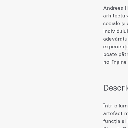
Andreea Il
arhitectur
sociale și
individulu
adevăratul
experienț
poate păt
noi înșine 
Descri
Într-o lum
artefact m
funcția și 