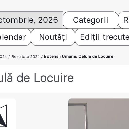
octombrie, 2026
Categorii
R
alendar
Noutăți
Ediții trecut
2024
/
Rezultate 2024
/
Extensii Umane: Celulă de Locuire
lă de Locuire