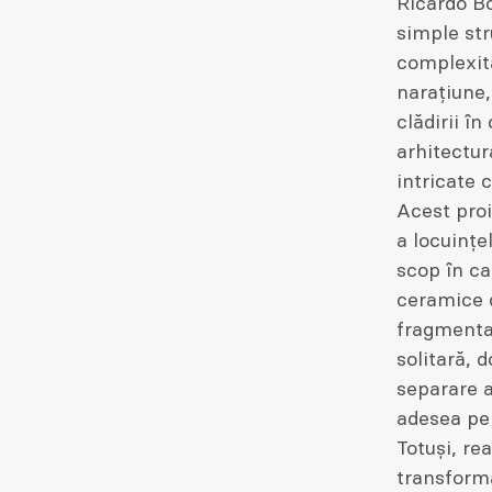
Ricardo Bo
simple str
complexita
narațiune,
clădirii în
arhitectur
intricate c
Acest proi
a locuințe
scop în ca
ceramice d
fragmentat
solitară, 
separare a
adesea per
Totuși, re
transforma