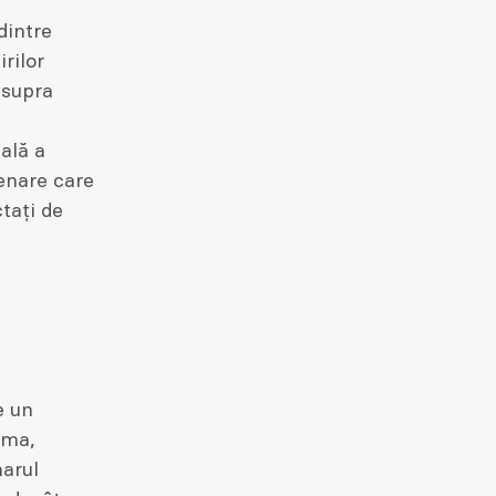
dintre
rilor
asupra
ală a
enare care
tați de
e un
rma,
narul