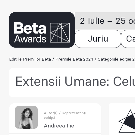
2 iulie – 25 
Juriu
C
Edițiile Premiilor Beta
/
Premiile Beta 2024
/
Categoriile ediției 
Extensii Umane: Celu
Autor(i) / Reprezentanți
echipă
Andreea Ilie