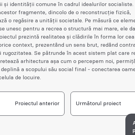
ii și identității comune în cadrul idealurilor socialiste
acestor fragmente, dincolo de o reconstrucție fizică,
ză o regăsire a unității societale. Pe măsură ce elem
e unesc pentru a recrea o structură mai mare, ele da
roiectul prezintă realitatea și clădirile în forma lor ce
 orice context, prezentând un sens brut, redând contra
și rugozitatea. Se pătrunde în acest sistem plat care 
rpretează arhitectura așa cum o percepem noi, permiț
 deplină a scopului său social final - conectarea oame
celula de locuire.
Proiectul anterior
Următorul proiect
A
p