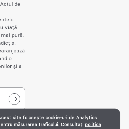
. Actul de
entele
u viață
a mai pură,
dicția,
rearanjează
ând o
nilor și a
cest site folosește cookie-uri de Analytics
entru măsurarea traficului. Consultați
politica