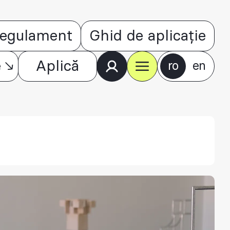
egulament
Ghid de aplicație
e
Aplică
ro
en