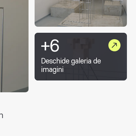
+6
Deschide galeria de
imagini
n