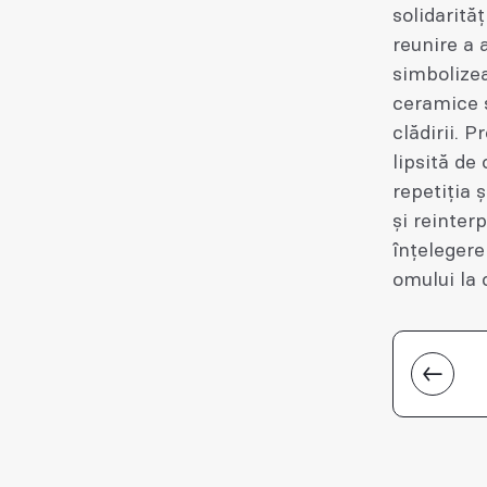
solidarităț
reunire a 
simbolizea
ceramice s
clădirii. P
lipsită de
repetiția 
și reinte
înțelegere
omului la 