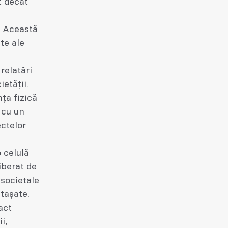
t decât
. Această
te ale
relatări
ietății.
ța fizică
 cu un
ectelor
 celulă
iberat de
 societale
tașate.
act
i,