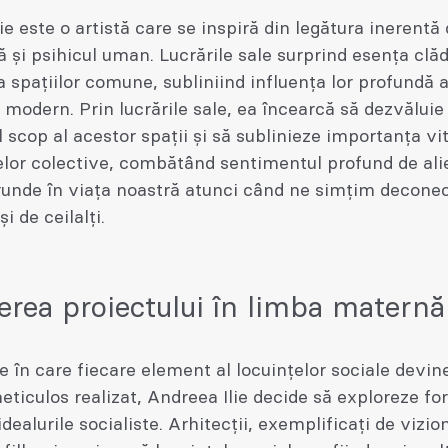
ie este o artistă care se inspiră din legătura inerentă 
ă și psihicul uman. Lucrările sale surprind esența clădi
 a spațiilor comune, subliniind influența lor profundă 
i modern. Prin lucrările sale, ea încearcă să dezvăluie
 scop al acestor spații și să sublinieze importanța vit
elor colective, combătând sentimentul profund de ali
runde în viața noastră atunci când ne simțim deconec
și de ceilalți.
erea proiectului în limba maternă
e în care fiecare element al locuințelor sociale devin
eticulos realizat, Andreea Ilie decide să exploreze fo
idealurile socialiste. Arhitecții, exemplificați de vizio