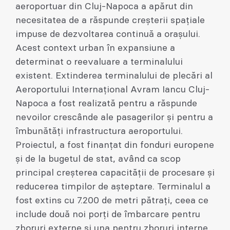
aeroportuar din Cluj-Napoca a apărut din
necesitatea de a răspunde creșterii spațiale
impuse de dezvoltarea continuă a orașului.
Acest context urban în expansiune a
determinat o reevaluare a terminalului
existent. Extinderea terminalului de plecări al
Aeroportului Internațional Avram Iancu Cluj-
Napoca a fost realizată pentru a răspunde
nevoilor crescânde ale pasagerilor și pentru a
îmbunătăți infrastructura aeroportului.
Proiectul, a fost finanțat din fonduri europene
și de la bugetul de stat, având ca scop
principal creșterea capacității de procesare și
reducerea timpilor de așteptare. Terminalul a
fost extins cu 7.200 de metri pătrați, ceea ce
include două noi porți de îmbarcare pentru
zboruri externe și una pentru zboruri interne,