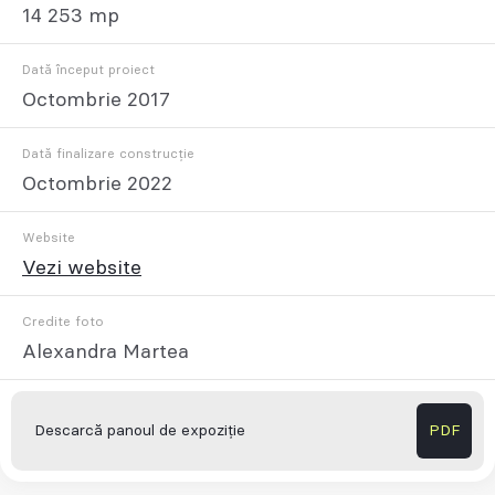
14 253 mp
Dată început proiect
Octombrie 2017
Dată finalizare construcție
Octombrie 2022
Website
Vezi website
Credite foto
Alexandra Martea
Descarcă panoul de expoziție
PDF