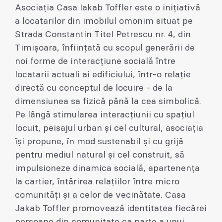
Asociația Casa Iakab Toffler este o inițiativă
a locatarilor din imobilul omonim situat pe
Strada Constantin Titel Petrescu nr. 4, din
Timișoara, înființată cu scopul generării de
noi forme de interacțiune socială între
locatarii actuali ai edificiului, într-o relație
directă cu conceptul de locuire - de la
dimensiunea sa fizică până la cea simbolică.
Pe lângă stimularea interacțiunii cu spațiul
locuit, peisajul urban și cel cultural, asociația
își propune, în mod sustenabil și cu grijă
pentru mediul natural și cel construit, să
impulsioneze dinamica socială, apartenența
la cartier, întărirea relațiilor între micro
comunități și a celor de vecinătate. Casa
Jakab Toffler promovează identitatea fiecărei
persoane din comunitate ca parte a unui