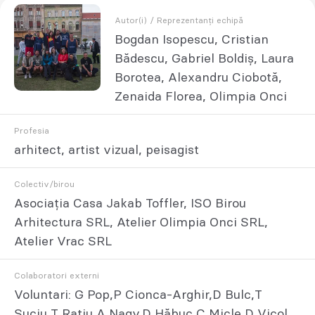
Autor(i) / Reprezentanți echipă
Bogdan Isopescu, Cristian
Bădescu, Gabriel Boldiș, Laura
Borotea, Alexandru Ciobotă,
Zenaida Florea, Olimpia Onci
Profesia
arhitect, artist vizual, peisagist
Colectiv/birou
Asociația Casa Jakab Toffler, ISO Birou
Arhitectura SRL, Atelier Olimpia Onci SRL,
Atelier Vrac SRL
Colaboratori externi
Voluntari: G Pop,P Cionca-Arghir,D Bulc,T
Suciu,T Rațiu,A Nagy,D Hăbuc,C Micle,D Vicol,