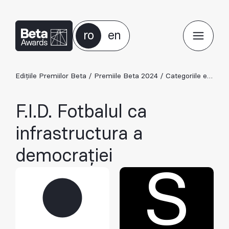
ro
en
Edițiile Premiilor Beta
/
Premiile Beta 2024
/
Categoriile ediției 2024
F.I.D. Fotbalul ca
infrastructura a
democrației
S