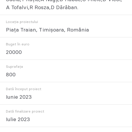
A Tofalvi,R Rosza,D Dărăban.
Locația proiectului
Piața Traian, Timișoara, România
Buget în euro
20000
Suprafața
800
Dată început proiect
Iunie 2023
Dată finalizare proiect
Iulie 2023