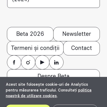
Beta 2026
Newsletter
Termeni și condiții
Contact
Despre Beta
Acest site folosește cookie-uri de Analytics
© Bienala timișoreană de arhitectură Beta
pentru măsurarea traficului. Consultați
politica
2016 - 2026. All rights reserved.
noastră de utilizare cookies
.
Top