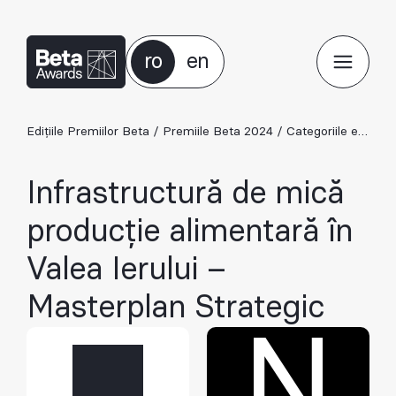
ro
en
Edițiile Premiilor Beta
/
Premiile Beta 2024
/
Categoriile ediției 2024
Infrastructură de mică
producție alimentară în
Valea Ierului –
Masterplan Strategic
N