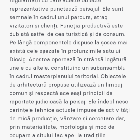
regularității cu care aceste obiecte
reprezentative punctează peisajul. Ele sunt
semnale în cadrul unui parcurs, atrag
vizitatori și clienți. Funcția productivă este
dublată astfel de cea turistică și de consum.
Pe lângă componentele dispuse la șosea mai
există cele așezate în profunzimile satului
Diosig. Acestea operează în strânsă legătură
unele cu altele, constituind un subansamblu
în cadrul masterplanului teritorial. Obiectele
de arhitectură propuse utilizează un limbaj
comun și respectă aceleași principii de
raportate judicioasă la peisaj. Ele îndeplinesc
cerințele tehnice actuale impuse de activități
de mică producție, vânzare și cercetare dar,
prin materialitate, morfologie și mod de
ocupare a sitului fac apel la tradițiile