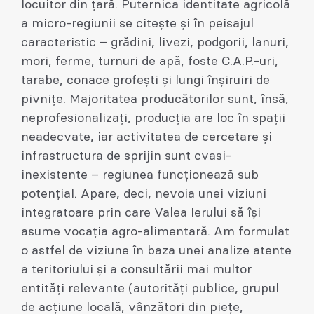
locuitor din țară. Puternica identitate agricolă
a micro-regiunii se citește și în peisajul
caracteristic – grădini, livezi, podgorii, lanuri,
mori, ferme, turnuri de apă, foste C.A.P.-uri,
tarabe, conace grofești și lungi înșiruiri de
pivnițe. Majoritatea producătorilor sunt, însă,
neprofesionalizați, producția are loc în spații
neadecvate, iar activitatea de cercetare și
infrastructura de sprijin sunt cvasi-
inexistente – regiunea funcționează sub
potențial. Apare, deci, nevoia unei viziuni
integratoare prin care Valea Ierului să își
asume vocația agro-alimentară. Am formulat
o astfel de viziune în baza unei analize atente
a teritoriului și a consultării mai multor
entități relevante (autorități publice, grupul
de acțiune locală, vânzători din piețe,