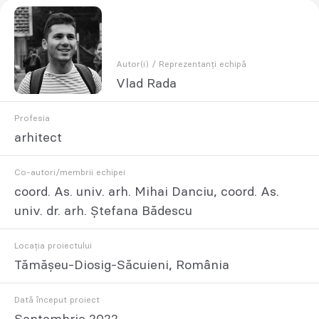
Autor(i) / Reprezentanți echipă
Vlad Rada
Profesia
arhitect
Co-autori/membrii echipei
coord. As. univ. arh. Mihai Danciu, coord. As.
univ. dr. arh. Ștefana Bădescu
Locația proiectului
Tămășeu-Diosig-Săcuieni, România
Dată început proiect