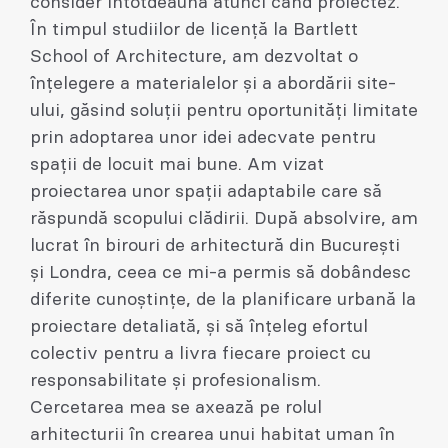
consider întotdeauna atunci când proiectez.
În timpul studiilor de licență la Bartlett
School of Architecture, am dezvoltat o
înțelegere a materialelor și a abordării site-
ului, găsind soluții pentru oportunități limitate
prin adoptarea unor idei adecvate pentru
spații de locuit mai bune. Am vizat
proiectarea unor spații adaptabile care să
răspundă scopului clădirii. După absolvire, am
lucrat în birouri de arhitectură din București
și Londra, ceea ce mi-a permis să dobândesc
diferite cunoștințe, de la planificare urbană la
proiectare detaliată, și să înțeleg efortul
colectiv pentru a livra fiecare proiect cu
responsabilitate și profesionalism.
Cercetarea mea se axează pe rolul
arhitecturii în crearea unui habitat uman în