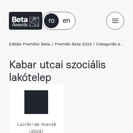
ro
en
Edițiile Premiilor Beta
/
Premiile Beta 2024
/
Categoriile ediției 2024
Kabar utcai szociális
lakótelep
Lucrări de licență
(2024)