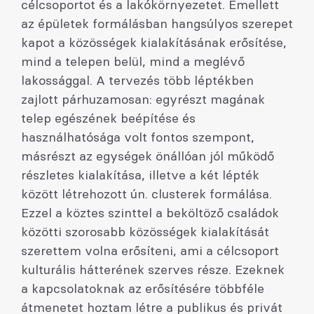
célcsoportot és a lakókörnyezetet. Emellett
az épületek formálásban hangsúlyos szerepet
kapot a közösségek kialakításának erősítése,
mind a telepen belül, mind a meglévő
lakossággal. A tervezés több léptékben
zajlott párhuzamosan: egyrészt magának
telep egészének beépítése és
használhatósága volt fontos szempont,
másrészt az egységek önállóan jól működő
részletes kialakítása, illetve a két lépték
között létrehozott ún. clusterek formálása.
Ezzel a köztes szinttel a beköltöző családok
közötti szorosabb közösségek kialakítását
szerettem volna erősíteni, ami a célcsoport
kulturális hátterének szerves része. Ezeknek
a kapcsolatoknak az erősítésére többféle
átmenetet hoztam létre a publikus és privát