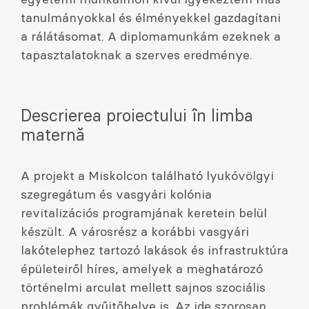
tanulmányokkal és élményekkel gazdagítani
a rálátásomat. A diplomamunkám ezeknek a
tapasztalatoknak a szerves eredménye.
Descrierea proiectului în limba
maternă
A projekt a Miskolcon található lyukóvölgyi
szegregátum és vasgyári kolónia
revitalizációs programjának keretein belül
készült. A városrész a korábbi vasgyári
lakótelephez tartozó lakások és infrastruktúra
épületeiről híres, amelyek a meghatározó
történelmi arculat mellett sajnos szociális
problémák gyűjtőhelye is. Az ide szorosan