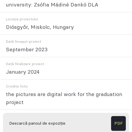
university: Zsófia Mádiné Dankó DLA
Locația proiectului
Diósgyőr, Miskolc, Hungary
Dată început proiect
September 2023
Dată finalizare proiect
January 2024
Credite foto
the pictures are digital work for the graduation
project
Descarcă panoul de expoziție
PDF