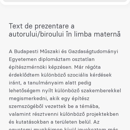
Text de prezentare a
autorului/biroului în limba maternă
A Budapesti Műszaki és Gazdaságtudományi
Egyetemen diplomáztam osztatlan
építészmérnöki képzésen. Már régóta
érdeklődtem különböző szociális kérdések
iránt, a tanulmányaim alatt pedig
lehetőségem nyílt különböző szakemberekkel
megismerkedni, akik egy építész
szemszögéből vezettek be a témába,
valamint résztvenni különböző projektekben
és kutatásokban a területen belül. Az
egyetemi munkáimon kívül igyekeztem más