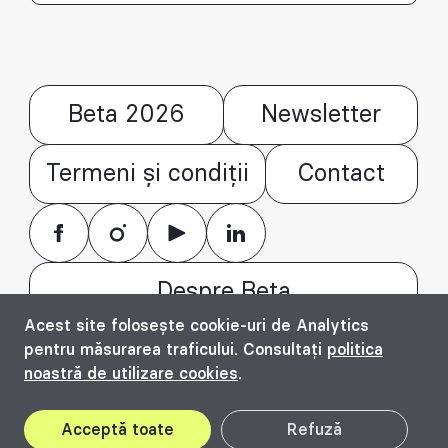
Beta 2026
Newsletter
Termeni și condiții
Contact
Despre Beta
Acest site folosește cookie-uri de Analytics
© Bienala timișoreană de arhitectură Beta
pentru măsurarea traficului. Consultați
politica
2016 - 2026. All rights reserved.
noastră de utilizare cookies
.
Top
Acceptă toate
Refuză