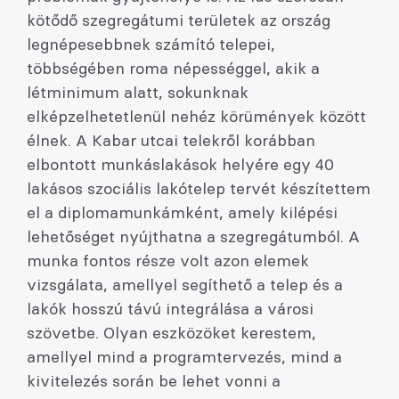
kötődő szegregátumi területek az ország
legnépesebbnek számító telepei,
többségében roma népességgel, akik a
létminimum alatt, sokunknak
elképzelhetetlenül nehéz körümények között
élnek. A Kabar utcai telekről korábban
elbontott munkáslakások helyére egy 40
lakásos szociális lakótelep tervét készítettem
el a diplomamunkámként, amely kilépési
lehetőséget nyújthatna a szegregátumból. A
munka fontos része volt azon elemek
vizsgálata, amellyel segíthető a telep és a
lakók hosszú távú integrálása a városi
szövetbe. Olyan eszközöket kerestem,
amellyel mind a programtervezés, mind a
kivitelezés során be lehet vonni a