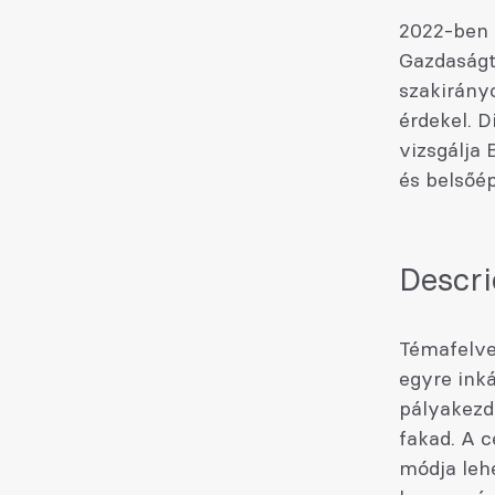
2022-ben 
Gazdaságt
szakirányo
érdekel. 
vizsgálja
és belsőép
Descri
Témafelve
egyre inká
pályakezd
fakad. A 
módja leh