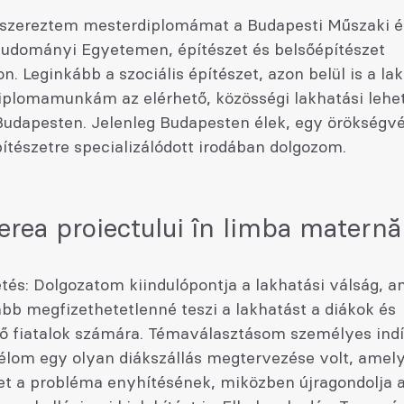
szereztem mesterdiplomámat a Budapesti Műszaki é
udományi Egyetemen, építészet és belsőépítészet
n. Leginkább a szociális építészet, azon belül is a la
Diplomamunkám az elérhető, közösségi lakhatási lehe
 Budapesten. Jelenleg Budapesten élek, egy örökségv
ítészetre specializálódott irodában dolgozom.
erea proiectului în limba maternă
tés: Dolgozatom kiindulópontja a lakhatási válság, a
bb megfizethetetlenné teszi a lakhatást a diákok és
ő fiatalok számára. Témaválasztásom személyes indí
célom egy olyan diákszállás megtervezése volt, amel
et a probléma enyhítésének, miközben újragondolja 