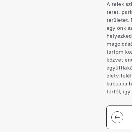
A telek sz
teret, par
területet.
egy önkis
helyezkedi
megoldásá
tartom köz
közvetlen
együttlaká
életvitelé
kubusba h
tértől, íg