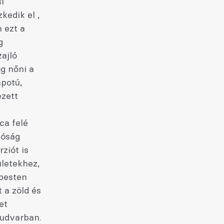
i
edik el ,
 ezt a
g
zajló
g nőni a
apotú,
ezett
ca felé
tóság
ziót is
ületekhez,
apesten
 a zöld és
et
 udvarban.