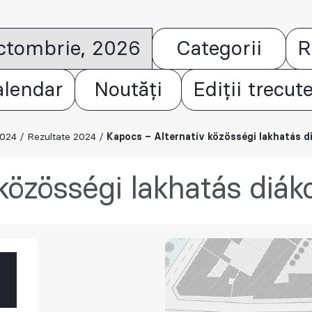
octombrie, 2026
Categorii
R
alendar
Noutăți
Ediții trecut
2024
/
Rezultate 2024
/
Kapocs – Alternatív közösségi lakhatás d
közösségi lakhatás diák