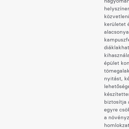
hagyományo
helyszíne
közvetlenü
kerületet 
alacsonyak
kampuszfe
diáklakhat
kihasznála
épület ko
tömegalakí
nyitást, k
lehetősége
készítette
biztosítja
egyre csök
a növényze
homlokzatá