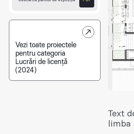
Descarcă panoul de expoziție
PDF
Vezi toate proiectele
pentru categoria
Lucrări de licență
(2024)
Text d
limba