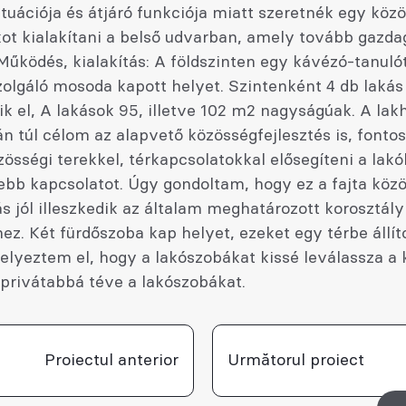
ituációja és átjáró funkciója miatt szeretnék egy köz
kot kialakítani a belső udvarban, amely tovább gazdag
 Működés, kialakítás: A földszinten egy kávézó-tanulóté
zolgáló mosoda kapott helyet. Szintenként 4 db lakás
k el, A lakások 95, illetve 102 m2 nagyságúak. A lak
n túl célom az alapvető közösségfejlesztés is, fonto
össégi terekkel, térkapcsolatokkal elősegíteni a lakó
ebb kapcsolatot. Úgy gondoltam, hogy ez a fajta köz
s jól illeszkedik az általam meghatározott korosztály
hez. Két fürdőszoba kap helyet, ezeket egy térbe állít
elyeztem el, hogy a lakószobákat kissé leválassza a 
y privátabbá téve a lakószobákat.
Proiectul anterior
Următorul proiect