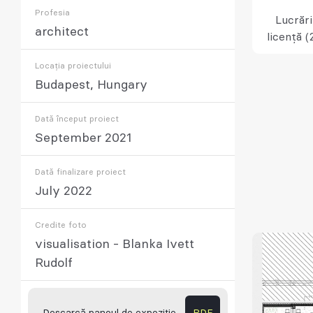
Profesia
Lucrări
architect
licență (
Locația proiectului
Budapest, Hungary
Dată început proiect
September 2021
Dată finalizare proiect
July 2022
Credite foto
visualisation - Blanka Ivett
Rudolf