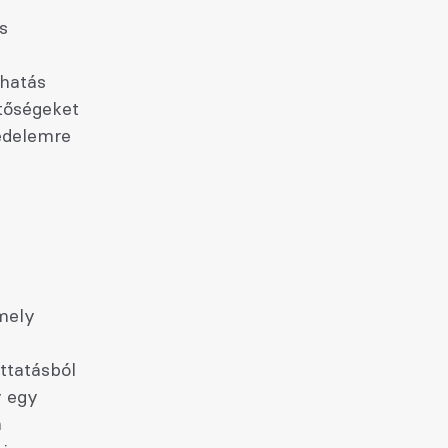
s
khatás
tőségeket
édelemre
mely
ttatásból
y egy
a