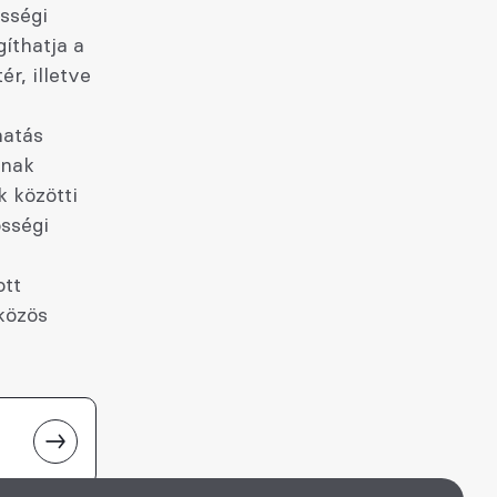
össégi
íthatja a
r, illetve
hatás
snak
k közötti
össégi
ott
közös