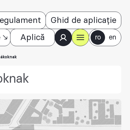
egulament
Ghid de aplicație
e
Aplică
ro
en
iákoknak
oknak