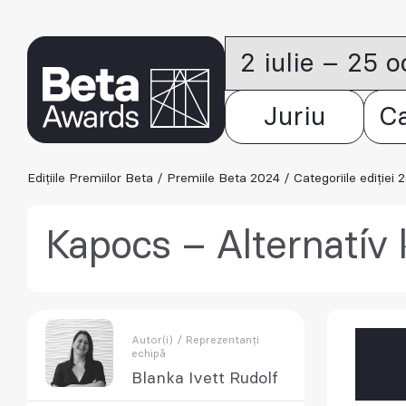
2 iulie – 25 
Juriu
C
Edițiile Premiilor Beta
/
Premiile Beta 2024
/
Categoriile ediției 
Kapocs – Alternatív 
Autor(i) / Reprezentanți
echipă
Blanka Ivett Rudolf