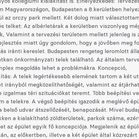
s kollégiumi kialakítást is. Elhelyezkedés: Tervezés
m Magyarországon, Budapesten a 8.kerületben helyezk
l az orczy park mellett. Két dolog miatt választottam
és telket: Az albérletárak a kerületben viszonlyag mé
, Valamint a tervezési területem mellett jelenleg is 
jlesztés miatt úgy gondolom, hogy a jövőben meg fo
ás iránti kereslet. Budapesten rengeteg leromlott áll
tkan önkormányzati telek található. Az általam terv
mplex megoldás lehet a problémákra. Koncepció,
tás: A telek legértékesebb elemének tartom a két ut
ét irányból megközelíthetőségét, valamint az átjárha
 izgalmas téri szituációkat teremt. Több beépítési ver
m a telekre. A végső beépítés igazodik a meglévő ép
 a belső udvar átszellőzését, benapozását. Mivel bud
ken a kialakítható zöldterületek, parkok száma, ezért
t az épület egyik fő koncepciója. Megjelenik az épül
n, az előkertben, illetve a két épület által közrezárt