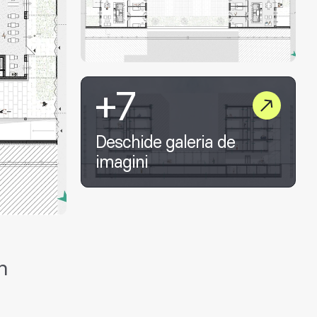
+7
Deschide galeria de
imagini
n