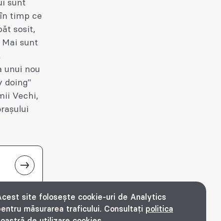
ui sunt
 în timp ce
păt sosit,
. Mai sunt
,
a unui nou
y doing"
mii Vechi,
orașului
cest site folosește cookie-uri de Analytics
entru măsurarea traficului. Consultați
politica