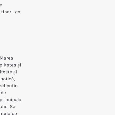
e
tineri, ca
 Marea
litatea și
feste și
haotică,
cel puțin
 de
principala
che. Să
ntale pe