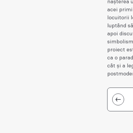
nașterea un
acei primi
locuitorii 
luptând să
apoi discu
simbolismu
proiect es
ca o parad
cât și a l
postmodern