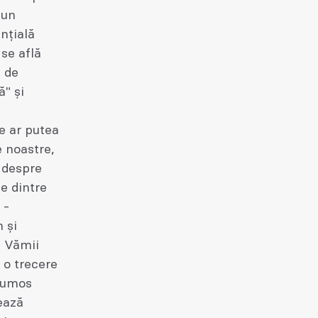
 un
nțială
 se află
l de
ă" și
e ar putea
e noastre,
 despre
le dintre
 -
 și
e Vămii
 o trecere
frumos
ează