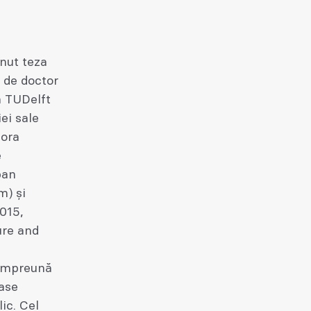
inut teza
l de doctor
a TUDelft
iei sale
hora
e
ban
m) și
015,
ure and
 Împreună
oase
ic. Cel