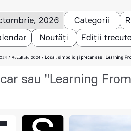
octombrie, 2026
Categorii
R
alendar
Noutăți
Ediții trecut
2024
/
Rezultate 2024
/
Local, simbolic și precar sau "Learning 
recar sau "Learning Fr