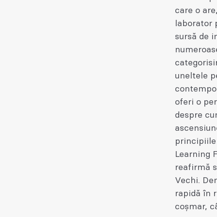
care o are
laborator 
sursă de i
numeroase 
categorisi
uneltele p
contempor
oferi o pe
despre cu
ascensiune
principiil
Learning F
reafirmă s
Vechi. Den
rapidă în 
coșmar, câ