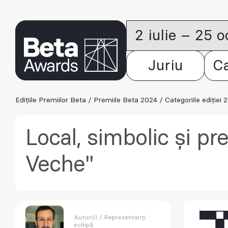
2 iulie – 25 
Juriu
C
Edițiile Premiilor Beta
/
Premiile Beta 2024
/
Categoriile ediției 
Local, simbolic și p
Veche"
Autor(i) / Reprezentanți
echipă