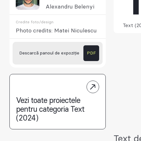
Alexandru Belenyi
Credite foto/design
Text (2
Photo credits: Matei Niculescu
Descarcă panoul de expoziție
PDF
Vezi toate proiectele
pentru categoria Text
(2024)
Text d