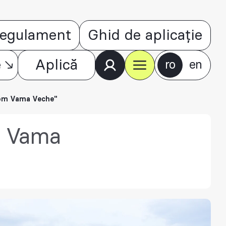
egulament
Ghid de aplicație
e
Aplică
ro
en
From Vama Veche"
om Vama