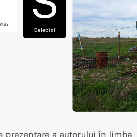
S
024)
Selectat
e prezentare a autorului în limba