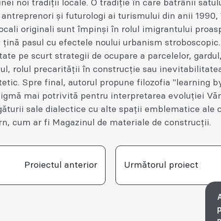
ei noi tradiții locale. O tradiție în care bătrânii satul
 antreprenori și futurologi ai turismului din anii 1990,
locali originali sunt împinși în rolul imigrantului proas
 țină pasul cu efectele noului urbanism stroboscopic
tate pe scurt strategii de ocupare a parcelelor, gardul
l, rolul precarității în construcție sau inevitabilitate
tetic. Spre final, autorul propune filozofia "learning b
igmă mai potrivită pentru interpretarea evoluției Vă
egăturii sale dialectice cu alte spații emblematice ale 
, cum ar fi Magazinul de materiale de construcții.
Proiectul anterior
Următorul proiect
A
p