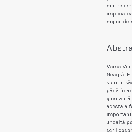
mai recent
implicarea
mijloc de 
Abstra
Vama Vech
Neagră. Er
spiritul s
până în an
ignorantă f
acesta a f
important 
unealtă p
scrii desp