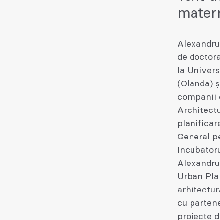
mater
Alexandru 
de doctora
la Univers
(Olanda) ș
companii d
Architectu
planifica
General pe
Incubator
Alexandru 
Urban Pla
arhitectur
cu partene
proiecte d