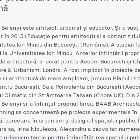
nă
Belenyi este arhitect, urbanist și educator. Și-a susț
t în 2015 (Educație pentru arhitecți) și a obținut titlu
itatea Ion Mincu din București (România). A studiat l
i la Universitatea Ion Mincu. Anterior înființării propr
e arhitectură, a lucrat pentru Aecom București și C
re & Urbanism, Londra. A fost implicat în proiecte d
re și arhitectură de mare amploare, precum Planul Ur
ntru București, Sala Polivalentă din București (Aeco
ul Climatic din Strâmtoarea Taiwan (Chora UK). Din 2
Belenyi și-a înființat propriul birou. BAAB Architect
nning se concentrează pe proiecte experimentale în
ă, cercetare în urbanism și designul spațiului public.
ra sa, Irina Niculescu, Alexandru a dezvoltat numer
e urbanism tactic pentru îmbunătățirea spațiului publ