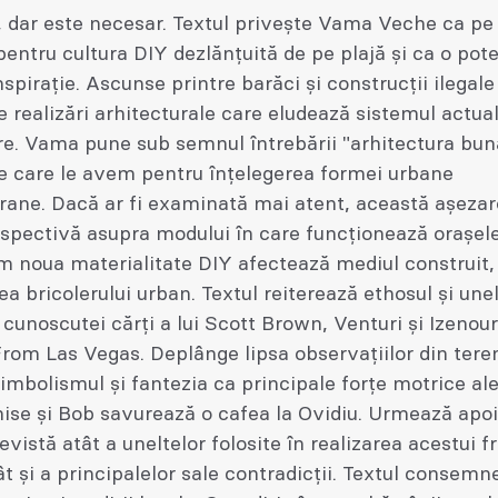
, dar este necesar. Textul privește Vama Veche ca pe
pentru cultura DIY dezlănțuită de pe plajă și ca o pote
nspirație. Ascunse printre barăci și construcții ilegale
realizări arhitecturale care eludează sistemul actua
re. Vama pune sub semnul întrebării "arhitectura bun
e care le avem pentru înțelegerea formei urbane
ane. Dacă ar fi examinată mai atent, această așezar
rspectivă asupra modului în care funcționează orașel
m noua materialitate DIY afectează mediul construit,
a bricolerului urban. Textul reiterează ethosul și une
e cunoscutei cărți a lui Scott Brown, Venturi și Izenour
rom Las Vegas. Deplânge lipsa observațiilor din teren
imbolismul și fantezia ca principale forțe motrice al
ise și Bob savurează o cafea la Ovidiu. Urmează apoi
revistă atât a uneltelor folosite în realizarea acestui 
t și a principalelor sale contradicții. Textul consemn