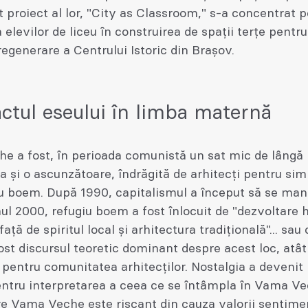
 proiect al lor, "City as Classroom," s-a concentrat p
 elevilor de liceu în construirea de spații terțe pentru 
regenerare a Centrului Istoric din Brașov.
ctul eseului în limba maternă
e a fost, în perioada comunistă un sat mic de lângă
a și o ascunzătoare, îndrăgită de arhitecți pentru simp
ău boem. După 1990, capitalismul a început să se mani
ul 2000, refugiu boem a fost înlocuit de "dezvoltare 
ață de spiritul local și arhitectura tradițională"... sau 
ost discursul teoretic dominant despre acest loc, atât
pentru comunitatea arhitecților. Nostalgia a devenit 
entru interpretarea a ceea ce se întâmpla în Vama Ve
re Vama Veche este riscant din cauza valorii sentime