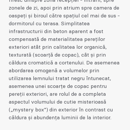
firesc dinspre zona recepției - intrării, spre
zonele de zi, apoi prin atrium spre camera de
oaspeți și biroul către spațiul cel mai de sus -
dormitorul cu terasa. Simplitatea
infrastructurii din beton aparent a fost
compensată de materialitatea pereților
exteriori atât prin calitatea lor organică,
texturată (scoarță de copac), cât și prin
căldura cromatică a cortenului. De asemenea
abordarea omogenă a volumelor prin
utilizarea lemnului tratat negru întunecat,
asemenea unei scoarțe de copac pentru
pereții exteriori, are rolul de a completa
aspectul volumului de cutie misterioasă
(„mystery box”) din exterior în contrast cu
căldura și abundența luminii de la interior.