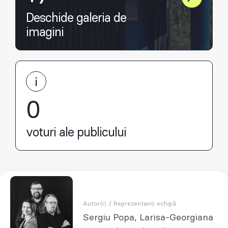
Deschide galeria de
imagini
0
voturi ale publicului
Autor(i) / Reprezentanți echipă
Sergiu Popa, Larisa-Georgiana