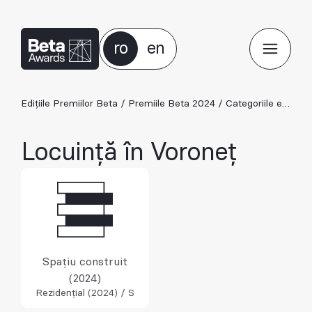
ro
en
Edițiile Premiilor Beta
/
Premiile Beta 2024
/
Categoriile ediției 2024
Locuință în Voroneț
Spațiu construit
(2024)
Rezidențial (2024) / S