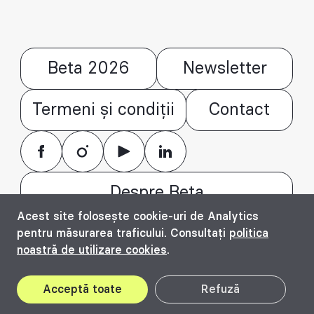
Beta 2026
Newsletter
Termeni și condiții
Contact
Despre Beta
Acest site folosește cookie-uri de Analytics
© Bienala timișoreană de arhitectură Beta
pentru măsurarea traficului. Consultați
politica
2016 - 2026. All rights reserved.
noastră de utilizare cookies
.
Top
Acceptă toate
Refuză