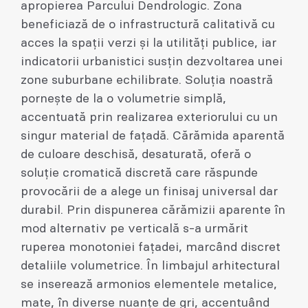
apropierea Parcului Dendrologic. Zona
beneficiază de o infrastructură calitativă cu
acces la spații verzi și la utilități publice, iar
indicatorii urbanistici susțin dezvoltarea unei
zone suburbane echilibrate. Soluția noastră
pornește de la o volumetrie simplă,
accentuată prin realizarea exteriorului cu un
singur material de fațadă. Cărămida aparentă
de culoare deschisă, desaturată, oferă o
soluție cromatică discretă care răspunde
provocării de a alege un finisaj universal dar
durabil. Prin dispunerea cărămizii aparente în
mod alternativ pe verticală s-a urmărit
ruperea monotoniei fațadei, marcând discret
detaliile volumetrice. În limbajul arhitectural
se inserează armonios elementele metalice,
mate, în diverse nuanțe de gri, accentuând