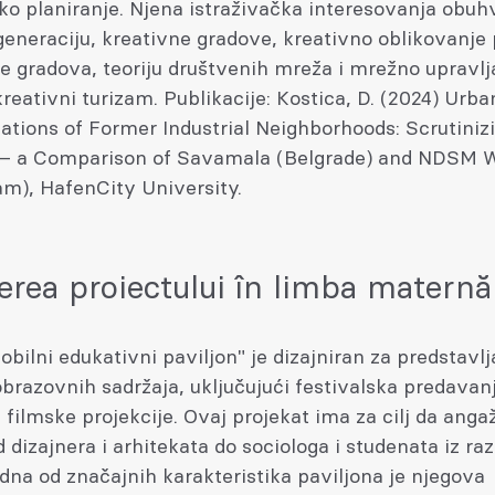
ko planiranje. Njena istraživačka interesovanja obuh
eneraciju, kreativne gradove, kreativno oblikovanje 
e gradova, teoriju društvenih mreža i mrežno upravlja
 kreativni turizam. Publikacije: Kostica, D. (2024) Urba
ations of Former Industrial Neighborhoods: Scrutiniz
– a Comparison of Savamala (Belgrade) and NDSM 
m), HafenCity University.
erea proiectului în limba maternă
obilni edukativni paviljon" je dizajniran za predstavlj
 obrazovnih sadržaja, uključujući festivalska predavan
i filmske projekcije. Ovaj projekat ima za cilj da anga
d dizajnera i arhitekata do sociologa i studenata iz ra
edna od značajnih karakteristika paviljona je njegova