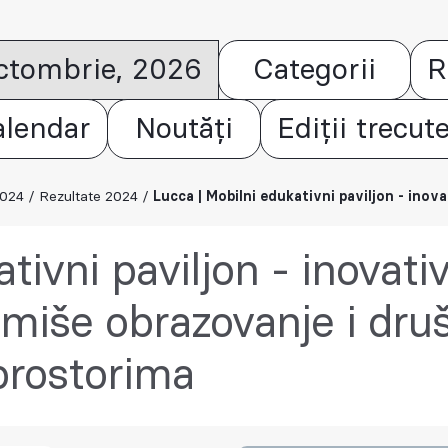
octombrie, 2026
Categorii
R
alendar
Noutăți
Ediții trecut
2024
/
Rezultate 2024
/
Lucca | Mobilni edukativni paviljon - inovativni projek
tivni paviljon - inovati
ormiše obrazovanje i dru
prostorima