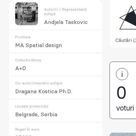
Autor(i) / Reprezentanți
echipă
Andjela Taskovic
Profesia
Căutări (
MA Spatial design
Colectiv/birou
A+D
Co-autori/membrii echipei
0
Dragana Kostica Ph.D.
Locația proiectului
voturi 
Belgrade, Serbia
Buget în euro