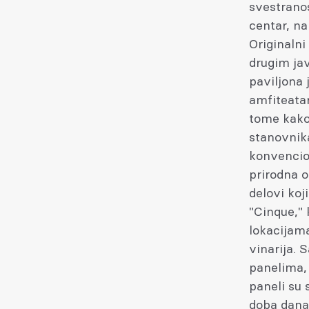
svestranos
centar, na
Originalni
drugim jav
paviljona 
amfiteatar
tome kako 
stanovnika
konvencion
prirodna o
delovi koj
"Cinque,"
lokacijama
vinarija. 
panelima,
paneli su 
doba dana.