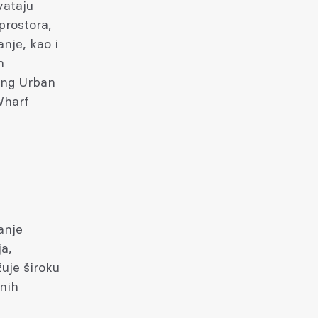
vataju
prostora,
nje, kao i
n
ing Urban
Wharf
anje
ja,
žuje široku
znih