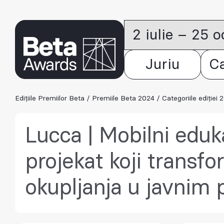
2 iulie – 25 
Juriu
C
Edițiile Premiilor Beta
/
Premiile Beta 2024
/
Categoriile ediției 
Lucca | Mobilni eduka
projekat koji transf
okupljanja u javnim 