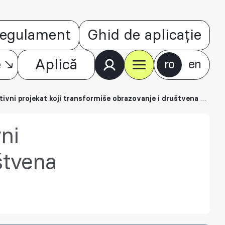
egulament
Ghid de aplicație
e
Aplică
ro
en
at koji transformiše obrazovanje i društvena okupljanja u javnim prostorima
vni
štvena