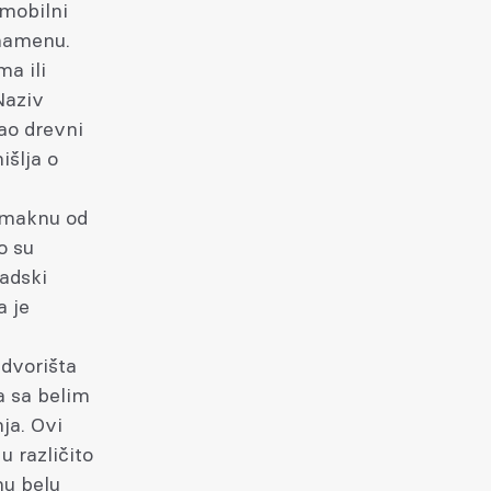
 mobilni
 namenu.
ma ili
Naziv
mao drevni
išlja o
odmaknu od
o su
radski
a je
m
 dvorišta
ja sa belim
ja. Ovi
u različito
nu belu