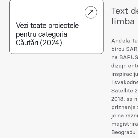
Text d
limba
Vezi toate proiectele
pentru categoria
Anđela Ta
Căutări (2024)
birou SAR
na BAPUSS
dizajn ent
inspiraci
i svakodne
Satellite
2018, sa n
priznanje 
je na raz
magistrira
Beogradu i