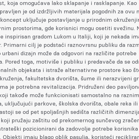
t, koja omogućava lako sklapanje i rasklapanje. Kao
pravljen je od izdržljivih materijala pogodnih za ovu
 koncept uključuje postavljanje u prirodnim okruženji
nim prostorima, gde korisnici mogu osetiti svežinu. 
je inspirisan gradom Lukom u Italiji, koji je nekada i
. Primarni cilj je podstaći raznovrsnu publiku da razm
urbani dizajn može da odgovori na različite potrebe
. Pored toga, motiviše i publiku i predavače da se 
alnih objekata i istraže alternativne prostore kao št
kruženja, fakultetska dvorišta, šume ili nerazvijeni g
ima je potrebna revitalizacija. Pridruženi deo paviljon
 koji takođe može funkcionisati samostalno na razni
, uključujući parkove, školska dvorišta, obale reka ili
Sastoji se od pet spoljašnjih sedišta različitih dimenzi
 koji pružaju zaštitu od prekomernog sunčevog zračen
strateški pozicionirani da zadovolje potrebe korisnika 
 Objekti imaju blago oblik pasulja, koristeći reciklira