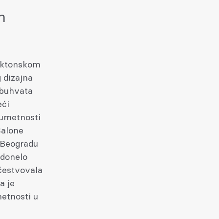
n
tektonskom
 dizajna
obuhvata
eći
 umetnosti
Salone
 Beogradu
 donelo
učestvovala
a je
metnosti u