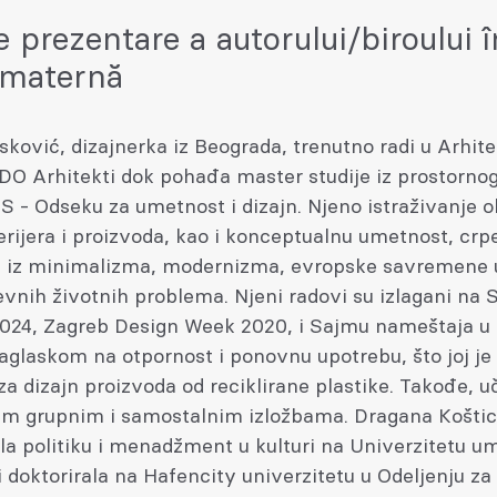
e prezentare a autorului/biroului î
 maternă
sković, dizajnerka iz Beograda, trenutno radi u Arhi
DO Arhitekti dok pohađa master studije iz prostornog
 - Odseku za umetnost i dizajn. Njeno istraživanje 
erijera i proizvoda, kao i konceptualnu umetnost, crp
ju iz minimalizma, modernizma, evropske savremene
vnih životnih problema. Njeni radovi su izlagani na 
 2024, Zagreb Design Week 2020, i Sajmu nameštaja u
aglaskom na otpornost i ponovnu upotrebu, što joj je
za dizajn proizvoda od reciklirane plastike. Takođe, 
nim grupnim i samostalnim izložbama. Dragana Koštic
la politiku i menadžment u kulturi na Univerzitetu u
 doktorirala na Hafencity univerzitetu u Odeljenju za