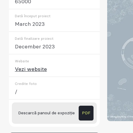
65000
Dată început proiect
March 2023
Dată finalizare proiect
December 2023
Website
Vezi website
Credite foto
/
Descarcă panoul de expoziție
PDF