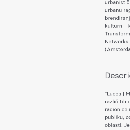
urbanistič
urbanu reg
brendiranj
kulturni i
Transform
Networks 
(Amsterda
Descri
"Lucca | M
različitih
radionice 
publiku, o
oblasti. J