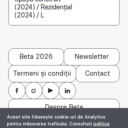
(2024) / Rezidențial
(2024) / L
Beta 2026
Newsletter
Termeni și condiții
Contact
Despre Beta
Acest site folosește cookie-uri de Analytics
© Bienala timișoreană de arhitectură Beta
pentru măsurarea traficului. Consultați
politica
2016 - 2026. All rights reserved.