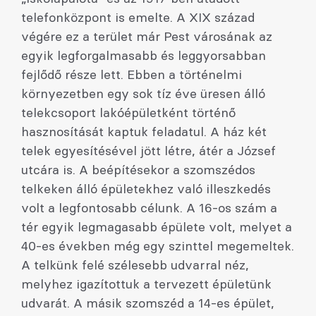
telefonközpont is emelte. A XIX század
végére ez a terület már Pest városának az
egyik legforgalmasabb és leggyorsabban
fejlődő része lett. Ebben a történelmi
környezetben egy sok tíz éve üresen álló
telekcsoport lakóépületként történő
hasznosítását kaptuk feladatul. A ház két
telek egyesítésével jött létre, átér a József
utcára is. A beépítésekor a szomszédos
telkeken álló épületekhez való illeszkedés
volt a legfontosabb célunk. A 16-os szám a
tér egyik legmagasabb épülete volt, melyet a
40-es években még egy szinttel megemeltek.
A telkünk felé szélesebb udvarral néz,
melyhez igazítottuk a tervezett épületünk
udvarát. A másik szomszéd a 14-es épület,