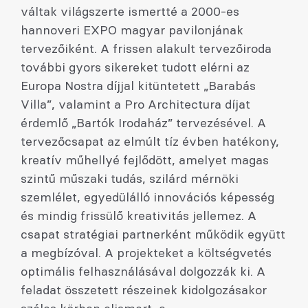
váltak világszerte ismertté a 2000-es
hannoveri EXPO magyar pavilonjának
tervezőiként. A frissen alakult tervezőiroda
további gyors sikereket tudott elérni az
Europa Nostra díjjal kitüntetett „Barabás
Villa”, valamint a Pro Architectura díjat
érdemlő „Bartók Irodaház” tervezésével. A
tervezőcsapat az elmúlt tíz évben hatékony,
kreatív műhellyé fejlődött, amelyet magas
szintű műszaki tudás, szilárd mérnöki
szemlélet, egyedülálló innovációs képesség
és mindig frissülő kreativitás jellemez. A
csapat stratégiai partnerként működik együtt
a megbízóval. A projekteket a költségvetés
optimális felhasználásával dolgozzák ki. A
feladat összetett részeinek kidolgozásakor