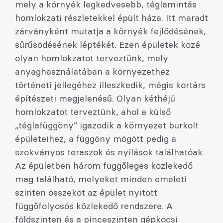
mely a környék legkedvesebb, téglamintás
homlokzati részletekkel épült háza. Itt maradt
zárványként mutatja a környék fejlődésének,
sűrűsödésének léptékét. Ezen épületek közé
olyan homlokzatot terveztünk, mely
anyaghasználatában a környezethez
történeti jellegéhez illeszkedik, mégis kortárs
építészeti megjelenésű. Olyan kéthéjú
homlokzatot terveztünk, ahol a külső
„téglafüggöny” igazodik a környezet burkolt
épületeihez, a függöny mögött pedig a
szokványos teraszok és nyílások találhatóak.
Az épületben három függőleges közlekedő
mag található, melyeket minden emeleti
szinten összeköt az épület nyitott
függőfolyosós közlekedő rendszere. A
földszinten és a pinceszinten gépkocsi