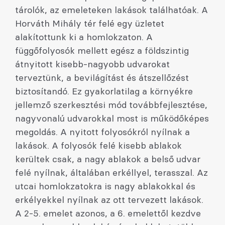
tárolók, az emeleteken lakások találhatóak. A
Horváth Mihály tér felé egy üzletet
alakítottunk ki a homlokzaton. A
függőfolyosók mellett egész a földszintig
átnyitott kisebb-nagyobb udvarokat
terveztünk, a bevilágítást és átszellőzést
biztosítandó. Ez gyakorlatilag a környékre
jellemző szerkesztési mód továbbfejlesztése,
nagyvonalú udvarokkal most is működőképes
megoldás. A nyitott folyosókról nyílnak a
lakások. A folyosók felé kisebb ablakok
kerültek csak, a nagy ablakok a belső udvar
felé nyílnak, általában erkéllyel, terasszal. Az
utcai homlokzatokra is nagy ablakokkal és
erkélyekkel nyílnak az ott tervezett lakások.
A 2-5. emelet azonos, a 6. emelettől kezdve