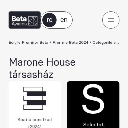
ro
en
Edițiile Premiilor Beta
/
Premiile Beta 2024
/
Categoriile ediției 2024
Marone House
társasház
S
Spațiu construit
Selectat
(2024)