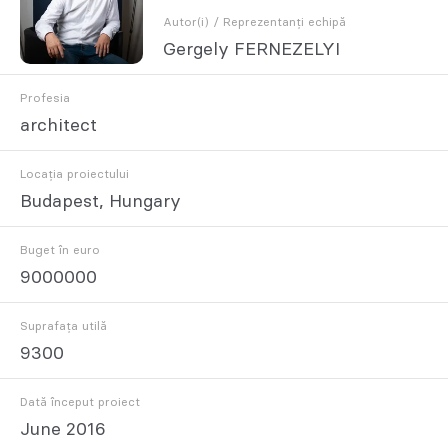
Autor(i) / Reprezentanți echipă
Gergely FERNEZELYI
Profesia
architect
Locația proiectului
Budapest, Hungary
Buget în euro
9000000
Suprafața utilă
9300
Dată început proiect
June 2016