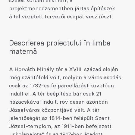
széles körben elismert, a
projektmenedzsmentben jártas építészek
által vezetett tervezői csapat vesz részt.
Descrierea proiectului în limba
maternă
A Horváth Mihály tér a XVIII. század elején
még szántóföld volt, melyen a városiasodás
csak az 1732-es felparcellázást követően
indult el. A tér beépítése bár csak 21
házacskával indult, rövidesen azonban
Józsefváros központjává vált. A tér
jelentőségét az 1814-ben felépült Szent
József-templom, az 1911-ben befejezett
„iskolapalota” és az 1917-ben átadott