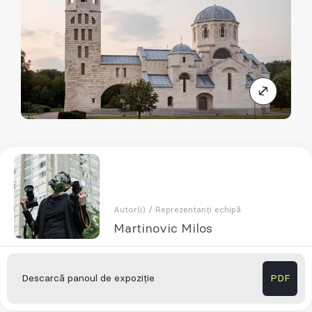
Autor(i) / Reprezentanți echipă
Martinovic Milos
Descarcă panoul de expoziție
PDF