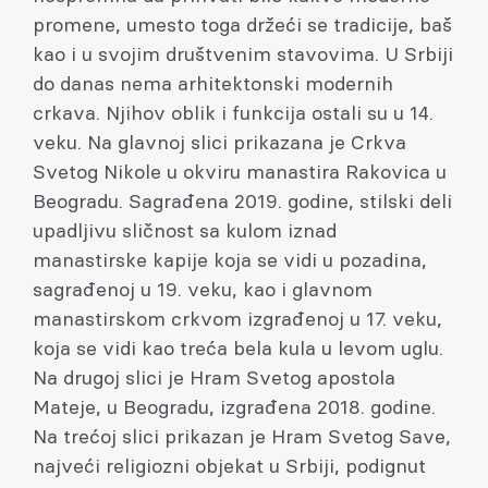
promene, umesto toga držeći se tradicije, baš
kao i u svojim društvenim stavovima. U Srbiji
do danas nema arhitektonski modernih
crkava. Njihov oblik i funkcija ostali su u 14.
veku. Na glavnoj slici prikazana je Crkva
Svetog Nikole u okviru manastira Rakovica u
Beogradu. Sagrađena 2019. godine, stilski deli
upadljivu sličnost sa kulom iznad
manastirske kapije koja se vidi u pozadina,
sagrađenoj u 19. veku, kao i glavnom
manastirskom crkvom izgrađenoj u 17. veku,
koja se vidi kao treća bela kula u levom uglu.
Na drugoj slici je Hram Svetog apostola
Mateje, u Beogradu, izgrađena 2018. godine.
Na trećoj slici prikazan je Hram Svetog Save,
najveći religiozni objekat u Srbiji, podignut