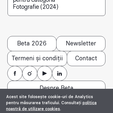
pentru categoria
Fotografie (2024)
Beta 2026
Newsletter
Termeni și condiții
Contact
Despre Beta
Acest site folosește cookie-uri de Analytics
© Bienala timișoreană de arhitectură Beta
pentru măsurarea traficului. Consultați
politica
2016 - 2026. All rights reserved.
noastră de utilizare cookies
.