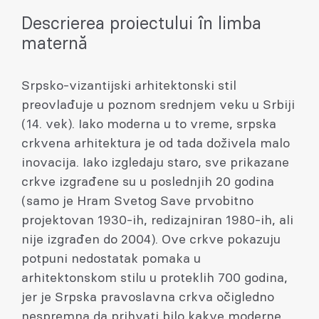
Descrierea proiectului în limba
maternă
Srpsko-vizantijski arhitektonski stil
preovlađuje u poznom srednjem veku u Srbiji
(14. vek). Iako moderna u to vreme, srpska
crkvena arhitektura je od tada doživela malo
inovacija. Iako izgledaju staro, sve prikazane
crkve izgrađene su u poslednjih 20 godina
(samo je Hram Svetog Save prvobitno
projektovan 1930-ih, redizajniran 1980-ih, ali
nije izgrađen do 2004). Ove crkve pokazuju
potpuni nedostatak pomaka u
arhitektonskom stilu u proteklih 700 godina,
jer je Srpska pravoslavna crkva očigledno
nespremna da prihvati bilo kakve moderne