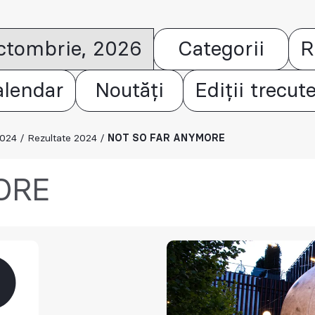
octombrie, 2026
Categorii
R
alendar
Noutăți
Ediții trecut
2024
/
Rezultate 2024
/
NOT SO FAR ANYMORE
ORE