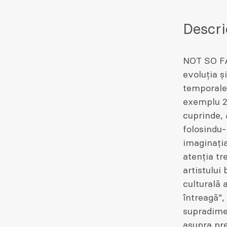
Descri
NOT SO FA
evoluția ș
temporale
exemplu 20
cuprinde, 
folosindu
imaginația
atenția tr
artistului
culturală 
întreagă”,
supradimen
asupra pre