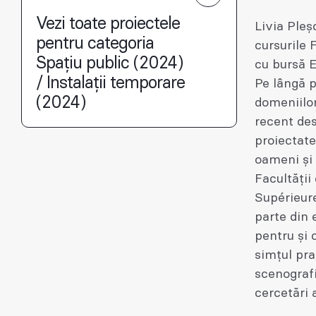
Vezi toate proiectele
Livia Pleş
pentru categoria
cursurile 
Spațiu public (2024)
cu bursă 
/ Instalații temporare
Pe lângă p
(2024)
domeniilor
recent des
proiectate
oameni și 
Facultății
Supérieure
parte din 
pentru și 
simțul pra
scenografi
cercetări a