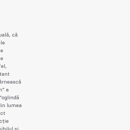
ală, că
ele
de
ne
el,
tant
târnească
n” a
 “oglindă
 din lumea
ect
cție
bilul și