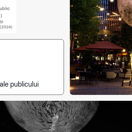
ublic
)
ții
(2024)
ale publicului