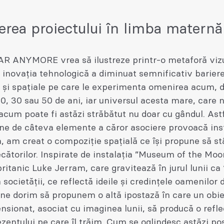
erea proiectului în limba maternă
R ANYMORE vrea să ilustreze printr-o metaforă vizu
i inovația tehnologică a diminuat semnificativ barier
 și spațiale pe care le experimenta omenirea acum, 
, 30 sau 50 de ani, iar universul acesta mare, care 
acum poate fi astăzi străbătut nu doar cu gândul. Astf
-ne de câteva elemente a căror asociere provoacă ins
, am creat o compoziție spațială ce își propune să s
ecătorilor. Inspirate de instalația ”Museum of the Moo
 britanic Luke Jerram, care gravitează în jurul lunii ca
a societății, ce reflectă ideile și credințele oamenilor
 ne dorim să propunem o altă ipostază în care un obi
sionat, asociat cu imaginea lunii, să producă o refle
zentului pe care îl trăim. Cum se oglindesc astăzi posi