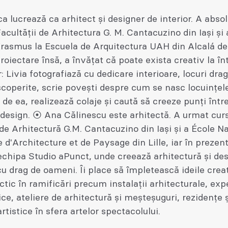
ca lucrează ca arhitect şi designer de interior. A absol
Facultății de Arhitectura G. M. Cantacuzino din Iaşi şi 
Erasmus la Escuela de Arquitectura UAH din Alcalá de
roiectare însă, a învățat că poate exista creativ la în
: Livia fotografiază cu dedicare interioare, locuri drag
coperite, scrie povești despre cum se nasc locuințel
 de ea, realizează colaje și caută să creeze punți într
design. ⦿ Ana Călinescu este arhitectă. A urmat curs
 de Arhitectură G.M. Cantacuzino din Iași și a École N
 d'Architecture et de Paysage din Lille, iar în prezen
echipa Studio aPunct, unde creează arhitectură și de
cu drag de oameni. Îi place să împletească ideile creat
ctic în ramificări precum instalații arhitecturale, ex
ce, ateliere de arhitectură și meșteșuguri, rezidențe ș
rtistice în sfera artelor spectacolului.