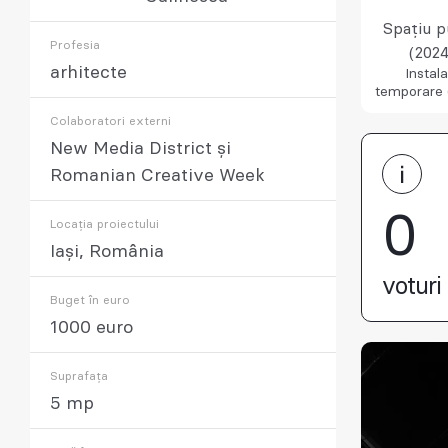
Spațiu p
Profesia
(2024
arhitecte
Instala
temporare 
Colaboratori externi
New Media District și
Romanian Creative Week
0
Locația proiectului
Iași, România
voturi 
Buget în euro
1000 euro
Suprafața
5 mp