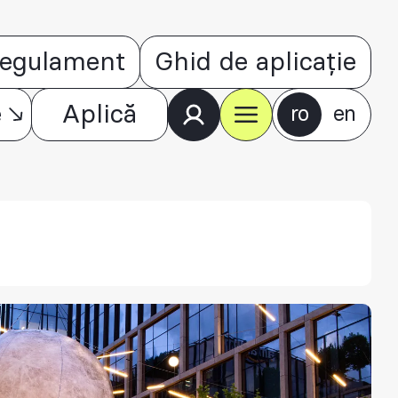
egulament
Ghid de aplicație
e
Aplică
ro
en