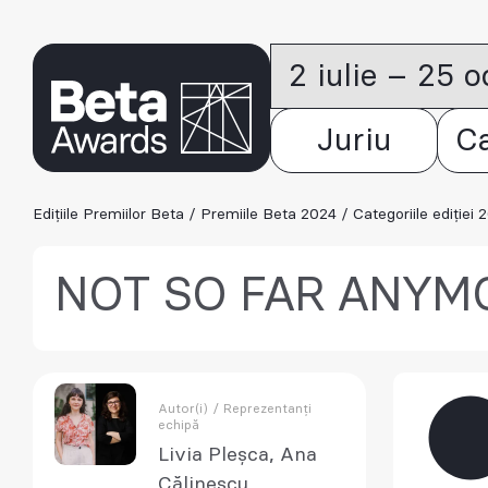
2 iulie – 25 
Juriu
C
Edițiile Premiilor Beta
/
Premiile Beta 2024
/
Categoriile ediției 
NOT SO FAR ANYM
Autor(i) / Reprezentanți
echipă
Livia Pleșca, Ana
Călinescu