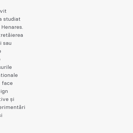
vit
a studiat
 Henares.
tretăierea
i sau
e
e
urile
ationale
t face
sign
ive și
perimentări
i