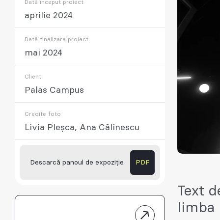
Dată început proiect
aprilie 2024
Dată finalizare proiect
mai 2024
Client
Palas Campus
Credite foto
Livia Pleșca, Ana Călinescu
Descarcă panoul de expoziție
PDF
Text d
limba