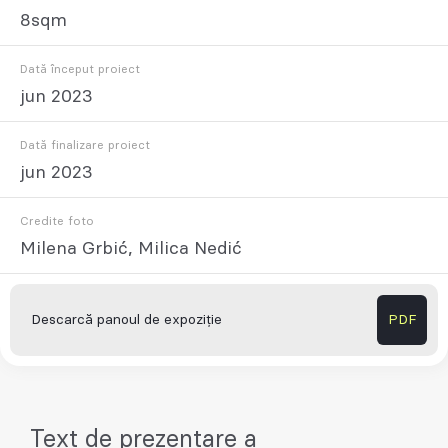
8sqm
Dată început proiect
jun 2023
Dată finalizare proiect
jun 2023
Credite foto
Milena Grbić, Milica Nedić
Descarcă panoul de expoziție
PDF
Text de prezentare a