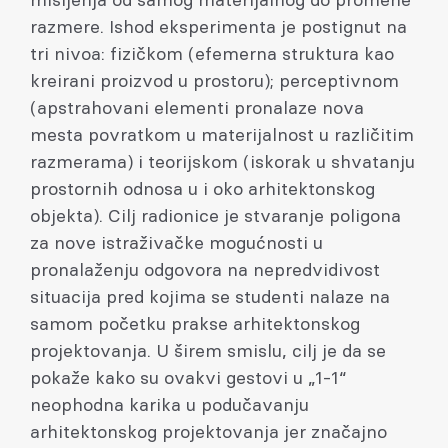
mišljenja od samog materijalnog do promene
razmere. Ishod eksperimenta je postignut na
tri nivoa: fizičkom (efemerna struktura kao
kreirani proizvod u prostoru); perceptivnom
(apstrahovani elementi pronalaze nova
mesta povratkom u materijalnost u različitim
razmerama) i teorijskom (iskorak u shvatanju
prostornih odnosa u i oko arhitektonskog
objekta). Cilj radionice je stvaranje poligona
za nove istraživačke mogućnosti u
pronalaženju odgovora na nepredvidivost
situacija pred kojima se studenti nalaze na
samom početku prakse arhitektonskog
projektovanja. U širem smislu, cilj je da se
pokaže kako su ovakvi gestovi u „1-1“
neophodna karika u podučavanju
arhitektonskog projektovanja jer značajno