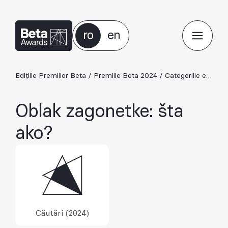
ro
en
Edițiile Premiilor Beta
/
Premiile Beta 2024
/
Categoriile ediției 2024
Oblak zagonetke: šta
ako?
Căutări (2024)