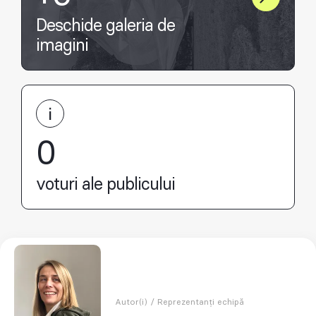
Deschide galeria de
imagini
0
voturi ale publicului
Autor(i) / Reprezentanți echipă