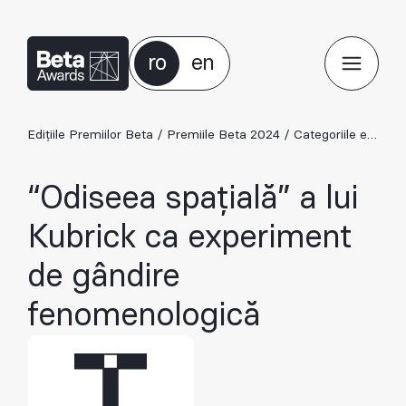
ro
en
Edițiile Premiilor Beta
/
Premiile Beta 2024
/
Categoriile ediției 2024
“Odiseea spațială” a lui
Kubrick ca experiment
de gândire
fenomenologică