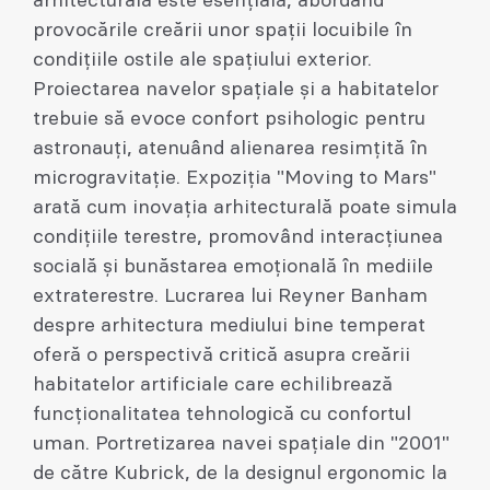
arhitecturală este esențială, abordând
provocările creării unor spații locuibile în
condițiile ostile ale spațiului exterior.
Proiectarea navelor spațiale și a habitatelor
trebuie să evoce confort psihologic pentru
astronauți, atenuând alienarea resimțită în
microgravitație. Expoziția "Moving to Mars"
arată cum inovația arhitecturală poate simula
condițiile terestre, promovând interacțiunea
socială și bunăstarea emoțională în mediile
extraterestre. Lucrarea lui Reyner Banham
despre arhitectura mediului bine temperat
oferă o perspectivă critică asupra creării
habitatelor artificiale care echilibrează
funcționalitatea tehnologică cu confortul
uman. Portretizarea navei spațiale din "2001"
de către Kubrick, de la designul ergonomic la