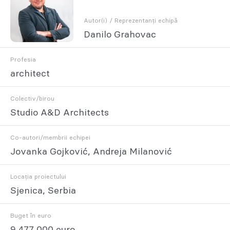
Autor(i) / Reprezentanți echipă
Danilo Grahovac
Profesia
architect
Colectiv/birou
Studio A&D Architects
Co-autori/membrii echipei
Jovanka Gojković, Andreja Milanović
Locația proiectului
Sjenica, Serbia
Buget în euro
9 477 000 euro