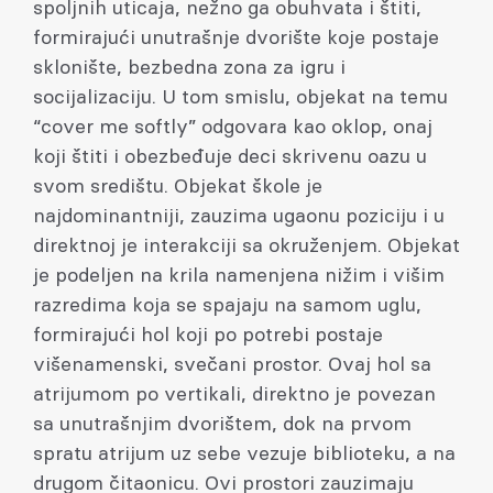
spoljnih uticaja, nežno ga obuhvata i štiti,
formirajući unutrašnje dvorište koje postaje
sklonište, bezbedna zona za igru i
socijalizaciju. U tom smislu, objekat na temu
“cover me softly” odgovara kao oklop, onaj
koji štiti i obezbeđuje deci skrivenu oazu u
svom središtu. Objekat škole je
najdominantniji, zauzima ugaonu poziciju i u
direktnoj je interakciji sa okruženjem. Objekat
je podeljen na krila namenjena nižim i višim
razredima koja se spajaju na samom uglu,
formirajući hol koji po potrebi postaje
višenamenski, svečani prostor. Ovaj hol sa
atrijumom po vertikali, direktno je povezan
sa unutrašnjim dvorištem, dok na prvom
spratu atrijum uz sebe vezuje biblioteku, a na
drugom čitaonicu. Ovi prostori zauzimaju