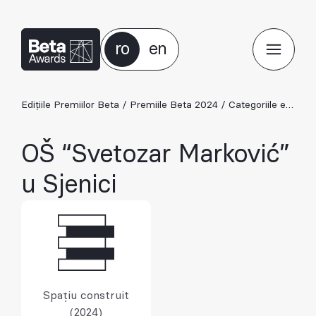
ro
en
Edițiile Premiilor Beta
/
Premiile Beta 2024
/
Categoriile ediției 2024
OŠ “Svetozar Marković”
u Sjenici
Spațiu construit
(2024)