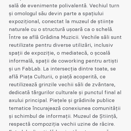
sală de evenimente polivalentă. Vechiul turn
și omologul său devin parte a spațiului
expozițional, conectat la muzeul de științe
naturale cu o structură ușoară ca o schelă.
Între se află Grădina Muzicii. Vechile săli sunt
reutilizate pentru diverse utilizări, inclusiv
spații de expoziție, o mediatecă, o școală
informală, spații de coworking pentru artiști
și un FabLab. La intersecția dintre toate, se
află Piața Culturii, o piață acoperită, ce
reutilizează grinzile vechii săli de zvântare,
dedicată târgurilor culturale și punctul final al
axului principal. Piețele și grădinile publice
tematice încurajează conexiunea comunității
și schimbul de informații. Muzeul de Știință,
respectă compoziția vechii uzine de răcire.