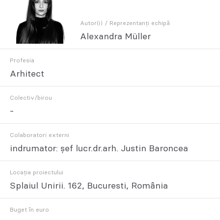
Autor(i) / Reprezentanți echipă
Alexandra Müller
Profesia
Arhitect
Colectiv/birou
-
Colaboratori externi
indrumator: șef lucr.dr.arh. Justin Baroncea
Locația proiectului
Splaiul Unirii. 162, Bucuresti, România
Buget în euro