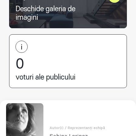
Deschide galeria de
imagini
0
voturi ale publicului
Autor(i) / Reprezentanți echipă