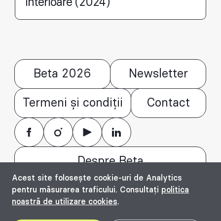
interioare (2024)
Beta 2026
Newsletter
Termeni și condiții
Contact
Despre Beta
Acest site folosește cookie-uri de Analytics
© Bienala timișoreană de arhitectură Beta
pentru măsurarea traficului. Consultați
politica
2016 - 2026. All rights reserved.
noastră de utilizare cookies
.