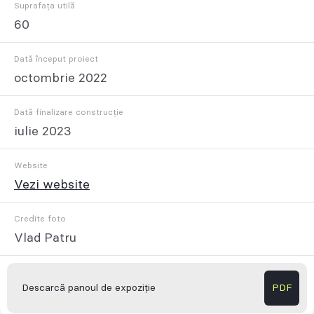
Suprafața utilă
60
Dată început proiect
octombrie 2022
Dată finalizare construcție
iulie 2023
Website
Vezi website
Credite foto
Vlad Patru
Descarcă panoul de expoziție
PDF