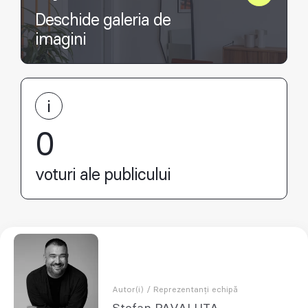
Deschide galeria de
imagini
0
voturi ale publicului
Autor(i) / Reprezentanți echipă