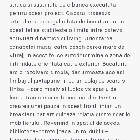
strada si sustinuta de o banca executata
pentru acest proiect. Capatul traseaza
articularea diningului fata de bucatarie si in
acest fel se stabileste o limita intre cateva
activitati dinamice si living. Orientarea
canapelei musai catre deschiderea mare de
vitraj; in acest fel se autodetermina o zona de
intimidate orientata catre exterior. Bucataria
are o rezolvare simpla, dar urmeaza acelasi
limbaj al juxtapunerii, cu un colaj de scara si
finisaj –corp masiv si lucios vs spatiu de
lucru, frasin masiv finisat cu ulei. Pentru
crearea unei pauze in acest front liniar, un
breakfast bar articuleaza relatia dintre scarile
mobilierului. Revenind in spatiul de acces,
biblioteca-perete joaca un rol dublu –
functional si sensorial, facand trecerea intre