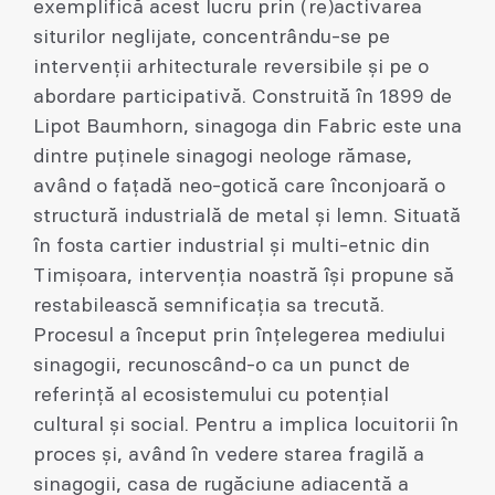
exemplifică acest lucru prin (re)activarea
siturilor neglijate, concentrându-se pe
intervenții arhitecturale reversibile și pe o
abordare participativă. Construită în 1899 de
Lipot Baumhorn, sinagoga din Fabric este una
dintre puținele sinagogi neologe rămase,
având o fațadă neo-gotică care înconjoară o
structură industrială de metal și lemn. Situată
în fosta cartier industrial și multi-etnic din
Timișoara, intervenția noastră își propune să
restabilească semnificația sa trecută.
Procesul a început prin înțelegerea mediului
sinagogii, recunoscând-o ca un punct de
referință al ecosistemului cu potențial
cultural și social. Pentru a implica locuitorii în
proces și, având în vedere starea fragilă a
sinagogii, casa de rugăciune adiacentă a