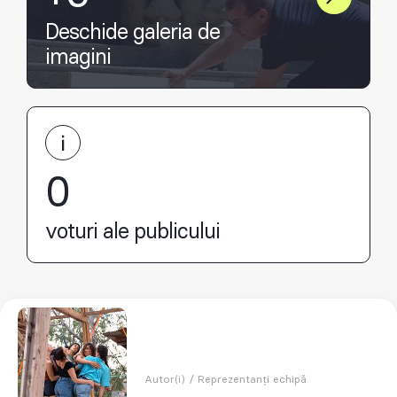
Deschide galeria de
imagini
0
voturi ale publicului
Autor(i) / Reprezentanți echipă