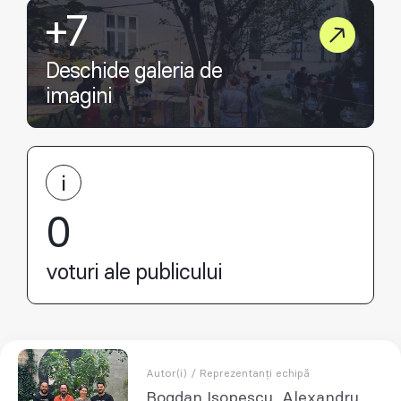
+7
Deschide galeria de
imagini
0
voturi ale publicului
Autor(i) / Reprezentanți echipă
Bogdan Isopescu, Alexandru