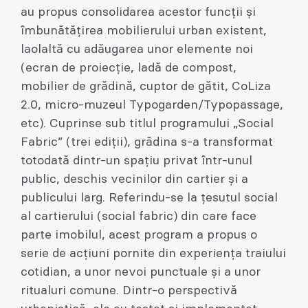
au propus consolidarea acestor funcții și
îmbunătățirea mobilierului urban existent,
laolaltă cu adăugarea unor elemente noi
(ecran de proiecție, ladă de compost,
mobilier de grădină, cuptor de gătit, CoLiza
2.0, micro-muzeul Typogarden/Typopassage,
etc). Cuprinse sub titlul programului „Social
Fabric” (trei ediții), grădina s-a transformat
totodată dintr-un spațiu privat într-unul
public, deschis vecinilor din cartier și a
publicului larg. Referindu-se la țesutul social
al cartierului (social fabric) din care face
parte imobilul, acest program a propus o
serie de acțiuni pornite din experiența traiului
cotidian, a unor nevoi punctuale și a unor
ritualuri comune. Dintr-o perspectivă