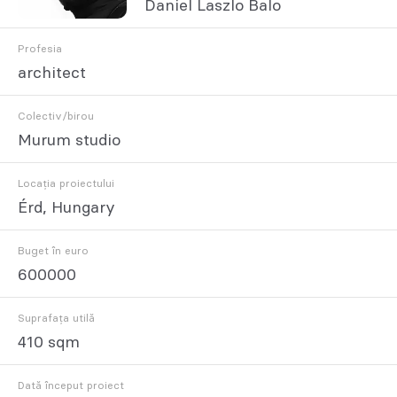
Daniel Laszlo Balo
Profesia
architect
Colectiv/birou
Murum studio
Locația proiectului
Érd, Hungary
Buget în euro
600000
Suprafața utilă
410 sqm
Dată început proiect