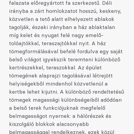
falazata előregyártott fa szerkezetű. Déli
irányba a zárt homlokzatot hosszú, keskeny,
közvetlen a tető alatt elhelyezett ablakok
tagolják, északi irányban a ház ablaktalan
míg kelet és nyugat felé nagy emelő-
tolóajtókkal, teraszajtókkal nyit. A ház
tömegformálásával befelé fordulva egy saját
belső világot igyekszik teremteni különböző
kertrészekkel, teraszokkal. Az épület
tömegének alaprajzi tagolásával létrejött
helyiségekből mindenhol közvetlenül a
kertbe lehet kijutni. A különböző rendeltetésű
tömegek magassági különbségeiből adódóan
a belső terek funkciójuknak megfelelő
belmagasságot nyernek: a hálórészek és
kiszolgáló blokkok alacsonyabb
belmagassággal rendelkeznek, ezek közül