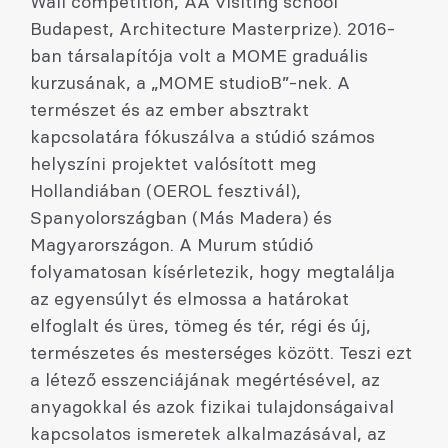
Wall competition, AA visiting school
Budapest, Architecture Masterprize). 2016-
ban társalapítója volt a MOME graduális
kurzusának, a „MOME studioB”-nek. A
természet és az ember absztrakt
kapcsolatára fókuszálva a stúdió számos
helyszíni projektet valósított meg
Hollandiában (OEROL fesztivál),
Spanyolországban (Más Madera) és
Magyarországon. A Murum stúdió
folyamatosan kísérletezik, hogy megtalálja
az egyensúlyt és elmossa a határokat
elfoglalt és üres, tömeg és tér, régi és új,
természetes és mesterséges között. Teszi ezt
a létező esszenciájának megértésével, az
anyagokkal és azok fizikai tulajdonságaival
kapcsolatos ismeretek alkalmazásával, az