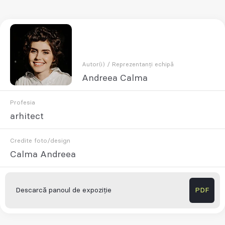
Autor(i) / Reprezentanți echipă
Andreea Calma
Profesia
arhitect
Credite foto/design
Calma Andreea
Descarcă panoul de expoziție
PDF