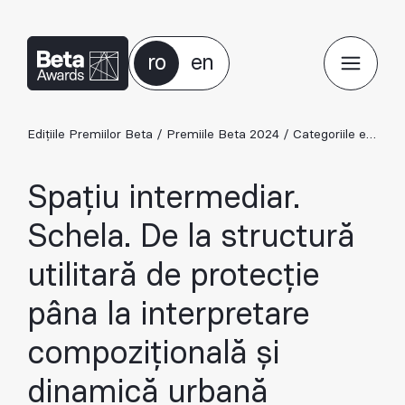
ro
en
Edițiile Premiilor Beta
/
Premiile Beta 2024
/
Categoriile ediției 2024
Spațiu intermediar.
Schela. De la structură
utilitară de protecție
pâna la interpretare
compozițională și
dinamică urbană