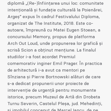
diplomă „(Re-)înființarea unui loc: comunitate
intenţională și fundație culturală la Poienărei,
Argeș” expus în cadrul Festivalului Diploma,
organizat de The Institute, 2018. Este co-
autoare, împreună cu Matei Eugen Stoean, a
concursului Memory, propus de platforma
Arch Out Loud, unde propunerea lor grafică și
scrisă Scion a obținut mențiune. La finalul
studiilor i-a fost acordat Premiul
comemorativ inginer Emil Prager. În practica
de arhitectură i-a avut ca mentori pe
Sînziana și Pierre Bortnowski alături de care
s-a dedicat propunerii unor proiecte de
intervenție de urgență pentru monumente
istorice, precum Muzeul de Artă din Drobeta
Turnu Severin, Castelul Pleșa, jud. Mehedinți,
și imobilul conceput de Marcel Iancu, de pe