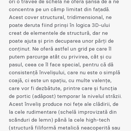
ori o travee de schelă ne oferă șansa de a ne
concentra pe un câmp limitat din fațadă.
Acest cover structural, tridimensional, ne
poate deruta fiind prinși în logica 3D-ului
creat de elementele de structură, dar ne
poate ajuta și prin decuparea unor părți de
conținut. Ne oferă astfel un grid pe care îl
putem parcurge atât cu privirea, cât și cu
pasul, ceea ce îl face special, pentru că dă
consistență învelișului, care nu este o simplă
coajă, ci este un spațiu, cu multe valențe,
care vor fi dezbătute, printre care și funcția
de portic (adăpost) temporar la nivelul străzii.
Acest înveliș produce noi fețe ale clădirii, de
la cele rudimentare (schelă improvizată din
scânduri de lemn) până la cele high-tech
(structură filiformă metalică neacoperită sau