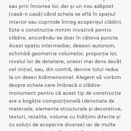
sau prin înnoirea lor, dar și un nou adăpost
(casă-n casă) când schela se află în spațiul
interior sau cuprinde întreg acoperișul clădirii.
Este o construcție minim invazivă pentru
clădire, ancorându-se doar în câteva puncte.
Acest spațiu intermediar, deseori autonom,
schimbă geometria volumelor, proporția lor,
nivelul lor de detaliere, uneori mai dens decât
cel inițial, sau, din contră, devine totul redus
la un desen bidimensional. Alegem să vorbim
despre schela care îmbracă o clădire-
monument pentru că acest tip de construcție
are o bogăție compozițională (densitate de
materiale, elemente structurale și decorative,
texturi, rezalite, volume cu înălțimi diferite și
cu soluții de acoperire diverse) iar de multe